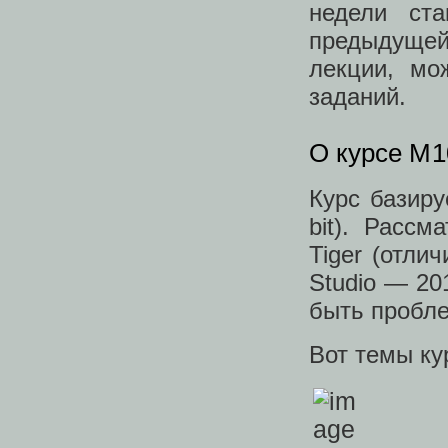
недели ста
предыдущей
лекции, мо
заданий.
О курсе M1
Курс базиру
bit). Расс
Tiger (отли
Studio — 2
быть пробл
Вот темы ку