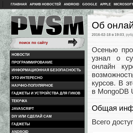
ГЛАВНАЯ
АРХИВ НОВОСТЕЙ
ANDROID
GOOGLE
APPLE
MICROSOF
Об онла
2016-02-18
в 19:03
, руб
Осенью про
НОВОСТИ
узнал о с
ПРОГРАММИРОВАНИЕ
онлайн кур
ИНФОРМАЦИОННАЯ БЕЗОПАСНОСТЬ
возможност
ЭТО ИНТЕРЕСНО
курсов. В э
НАУЧНО-ПОПУЛЯРНОЕ
в MongoDB Un
ГАДЖЕТЫ И УСТРОЙСТВА ДЛЯ ГИКОВ
ТЕКУЧКА
Общая ин
JAVASCRIPT
DIY ИЛИ СДЕЛАЙ САМ
Всего доступ
ГАДЖЕТЫ
ANDROID