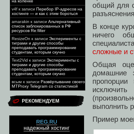
на коленке
общий для 
v4f
к записи
Перебор IP-адресов на
разъяснения
хостинге — и как с этим бороться
amarakin
к записи
Альтернативный
В конце кур
список заблокированных в РФ
ресурсов Re:filter
ничего об
ResizeOn
к записи
Эксперименты с
специалис
тиграми и другие способы
преподавать программирование
сложные и с
студентам, которым скучно
Text2Vid
к записи
Эксперименты с
Общая оце
тиграми и другие способы
преподавать программирование
домашние з
студентам, которым скучно
пропорции
всым
к записи
Развёртывание своего
MTProxy Telegram со статистикой
исключит
(произволь
РЕКОМЕНДУЕМ
выполнить р
Пример моег
REG.RU
надежный хостинг