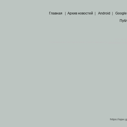
Главная
|
Архив новостей
|
Android
|
Google
Пуб
Все пра
Основными материалами сайта являются
архивные ко
https://ajax.