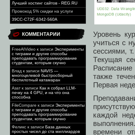
Лучший хостинг сайтов - REG.RU
Промокод 5% скидки на услуги
39CC-C72F-6342-560A
Уровень ку
КОММЕНТАРИИ
учиться с 
FreeAIVideo
к записи
Эксперименты
сессиями, т
с тиграми и другие способы
Текущая се
преподавать программирование
студентам, которым скучно
Расписание
Влад
к записи
NAVIS —
также тече
многоцелевой быстросборный
беспилотный катамаран
Первая неде
Азат
к записи
Как я собрал LLM-
печку на 4 GPU, и на что она
Преподава
способна
присутству
FileCompare
к записи
Эксперименты
с тиграми и другие способы
каждой нед
преподавать программирование
студентам, которым скучно
выполнения
Феликс
к записи
База данных
времени от
простых чисел до ста миллиардов