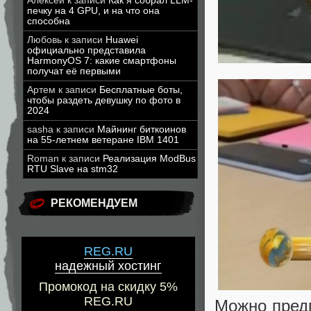
Алексей
к записи
Как я собрал LLM-
печку на 4 GPU, и на что она
способна
Любовь
к записи
Huawei
официально представила
HarmonyOS 7: какие смартфоны
получат её первыми
Артем
к записи
Бесплатные боты,
чтобы раздеть девушку по фото в
2024
sasha
к записи
Майнинг биткоинов
на 55-летнем ветеране IBM 1401
Roman
к записи
Реализация ModBus
RTU Slave на stm32
РЕКОМЕНДУЕМ
REG.RU
надежный хостинг
Промокод на скидку 5%
REG.RU
Можно предп