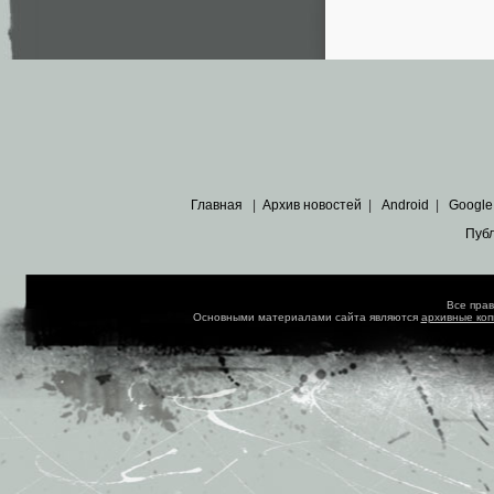
Главная
|
Архив новостей
|
Android
|
Google
Пуб
Все пра
Основными материалами сайта являются
архивные ко