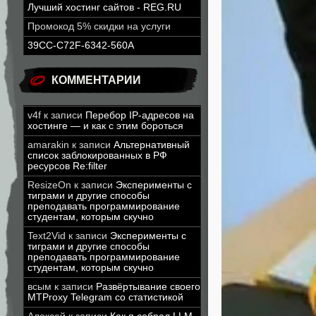
Лучший хостинг сайтов - REG.RU
Промокод 5% скидки на услуги
39CC-C72F-6342-560A
КОММЕНТАРИИ
v4f
к записи
Перебор IP-адресов на
хостинге — и как с этим бороться
amarakin
к записи
Альтернативный
список заблокированных в РФ
ресурсов Re:filter
ResizeOn
к записи
Эксперименты с
тиграми и другие способы
преподавать программирование
студентам, которым скучно
Text2Vid
к записи
Эксперименты с
тиграми и другие способы
преподавать программирование
студентам, которым скучно
всым
к записи
Развёртывание своего
MTProxy Telegram со статистикой