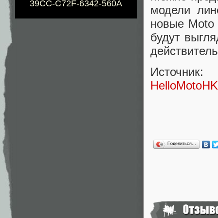
39CC-C72F-6342-560A
модели лин
новые Moto 
будут выгля
действитель
Источник:
HelloMotoHK
Поделиться…