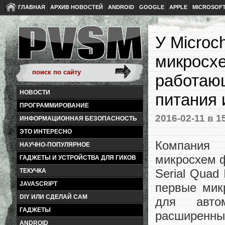
ГЛАВНАЯ
АРХИВ НОВОСТЕЙ
ANDROID
GOOGLE
APPLE
MICROSOF
У Microc
микросх
работаю
НОВОСТИ
питания 
ПРОГРАММИРОВАНИЕ
2016-02-11
в 1
ИНФОРМАЦИОННАЯ БЕЗОПАСНОСТЬ
ЭТО ИНТЕРЕСНО
Компания 
НАУЧНО-ПОПУЛЯРНОЕ
микросхем 
ГАДЖЕТЫ И УСТРОЙСТВА ДЛЯ ГИКОВ
Serial Quad
ТЕКУЧКА
JAVASCRIPT
первые мик
DIY ИЛИ СДЕЛАЙ САМ
для автом
ГАДЖЕТЫ
расширенный
ANDROID