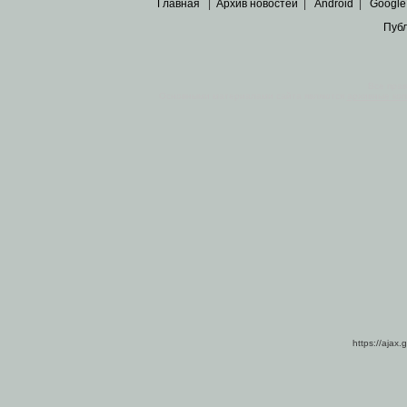
Главная
|
Архив новостей
|
Android
|
Google
Пуб
Все пра
Основными материалами сайта являются
архивные ко
https://ajax.