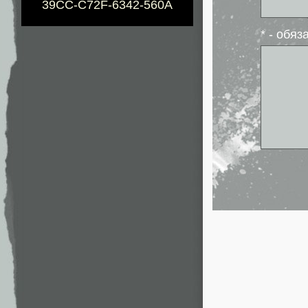
39CC-C72F-6342-560A
* - обя