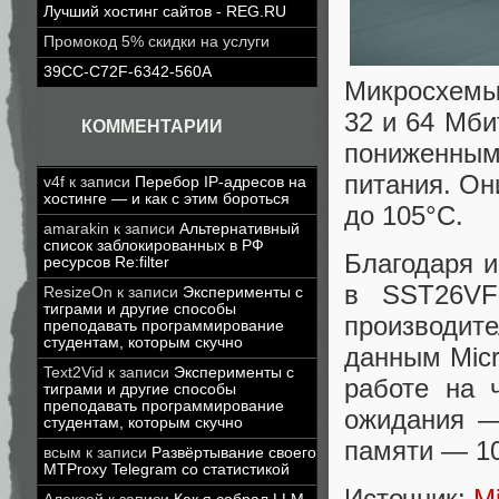
Лучший хостинг сайтов - REG.RU
Промокод 5% скидки на услуги
39CC-C72F-6342-560A
Микросхемы
32 и 64 Мби
КОММЕНТАРИИ
пониженны
питания. Он
v4f
к записи
Перебор IP-адресов на
хостинге — и как с этим бороться
до 105°C.
amarakin
к записи
Альтернативный
список заблокированных в РФ
Благодаря и
ресурсов Re:filter
в SST26VF
ResizeOn
к записи
Эксперименты с
тиграми и другие способы
производи
преподавать программирование
студентам, которым скучно
данным Micr
Text2Vid
к записи
Эксперименты с
работе на 
тиграми и другие способы
преподавать программирование
ожидания —
студентам, которым скучно
памяти — 10
всым
к записи
Развёртывание своего
MTProxy Telegram со статистикой
Источник:
Mi