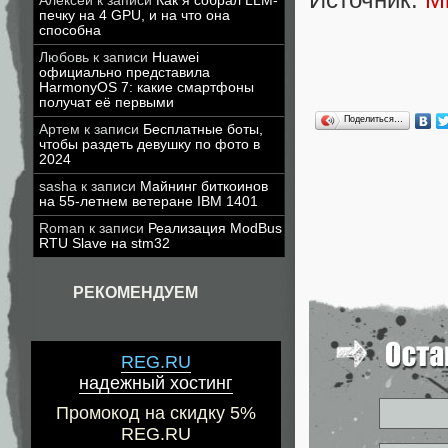
Алексей
к записи
Как я собрал LLM-
печку на 4 GPU, и на что она
способна
Любовь
к записи
Huawei
официально представила
HarmonyOS 7: какие смартфоны
получат её первыми
Поделиться…
Артем
к записи
Бесплатные боты,
чтобы раздеть девушку по фото в
2024
sasha
к записи
Майнинг биткоинов
на 55-летнем ветеране IBM 1401
Roman
к записи
Реализация ModBus
RTU Slave на stm32
РЕКОМЕНДУЕМ
REG.RU
надежный хостинг
Промокод на скидку 5%
REG.RU