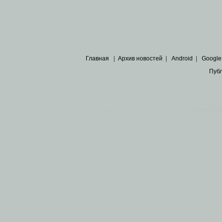
Главная
|
Архив новостей
|
Android
|
Google
Пуб
Все пра
Основными материалами сайта являются
архивные ко