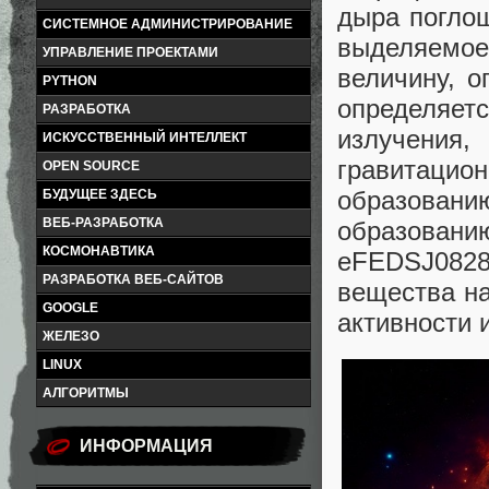
дыра поглощ
СИСТЕМНОЕ АДМИНИСТРИРОВАНИЕ
выделяемое
УПРАВЛЕНИЕ ПРОЕКТАМИ
величину, 
PYTHON
определяе
РАЗРАБОТКА
излучения,
ИСКУССТВЕННЫЙ ИНТЕЛЛЕКТ
гравитацио
OPEN SOURCE
образован
БУДУЩЕЕ ЗДЕСЬ
ВЕБ-РАЗРАБОТКА
образовани
КОСМОНАВТИКА
eFEDSJ0828
РАЗРАБОТКА ВЕБ-САЙТОВ
вещества на
GOOGLE
активности 
ЖЕЛЕЗО
LINUX
АЛГОРИТМЫ
ИНФОРМАЦИЯ