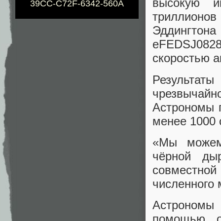
высокую и
39CC-C72F-6342-560A
триллионо
Эддингтон
eFEDSJ0828
скоростью а
Результаты
чрезвычайн
Астрономы п
менее 1000 
«Мы можем
чёрной ды
совместно
численного 
Астрономы 
помощью о