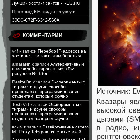
Лучший хостинг сайтов - REG.RU
Промокод 5% скидки на услуги
39CC-C72F-6342-560A
КОММЕНТАРИИ
v4f
к записи
Перебор IP-адресов на
хостинге — и как с этим бороться
amarakin
к записи
Альтернативный
список заблокированных в РФ
ресурсов Re:filter
ResizeOn
к записи
Эксперименты с
тиграми и другие способы
Источник: D
преподавать программирование
студентам, которым скучно
Квазары яв
Text2Vid
к записи
Эксперименты с
высокой св
тиграми и другие способы
преподавать программирование
дырами (SM
студентам, которым скучно
в радио, и
всым
к записи
Развёртывание своего
MTProxy Telegram со статистикой
рентгеновс