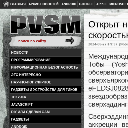
ГЛАВНАЯ
АРХИВ НОВОСТЕЙ
ANDROID
GOOGLE
APPLE
MICROSOF
Открыт н
скорость
2024-08-27
в 9:37
, рубр
НОВОСТИ
Международ
ПРОГРАММИРОВАНИЕ
Тобы (Yosh
ИНФОРМАЦИОННАЯ БЕЗОПАСНОСТЬ
обсерватор
ЭТО ИНТЕРЕСНО
сверхъяр
НАУЧНО-ПОПУЛЯРНОЕ
eFEDSJ0828
ГАДЖЕТЫ И УСТРОЙСТВА ДЛЯ ГИКОВ
звездообраз
ТЕКУЧКА
сверхэддинг
JAVASCRIPT
DIY ИЛИ СДЕЛАЙ САМ
Сверхэддин
ГАДЖЕТЫ
аккреции в
ANDROID