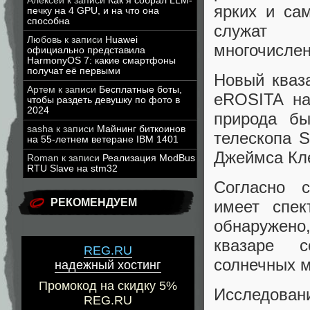
Алексей
к записи
Как я собрал LLM-
ярких и са
печку на 4 GPU, и на что она
способна
служат ф
Любовь
к записи
Huawei
многочислен
официально представила
HarmonyOS 7: какие смартфоны
получат её первыми
Новый кваз
Артем
к записи
Бесплатные боты,
eROSITA на
чтобы раздеть девушку по фото в
2024
природа б
sasha
к записи
Майнинг биткоинов
телескопа S
на 55-летнем ветеране IBM 1401
Джеймса Кл
Roman
к записи
Реализация ModBus
RTU Slave на stm32
Согласно с
РЕКОМЕНДУЕМ
имеет спек
обнаружено
квазаре с
REG.RU
солнечных м
надежный хостинг
Промокод на скидку 5%
Исследован
REG.RU