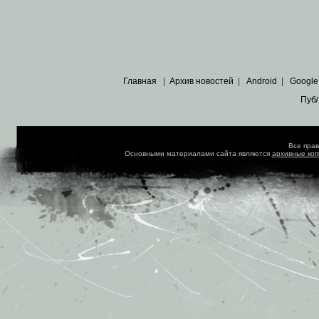
Главная
|
Архив новостей
|
Android
|
Google
Пуб
Все пра
Основными материалами сайта являются
архивные ко