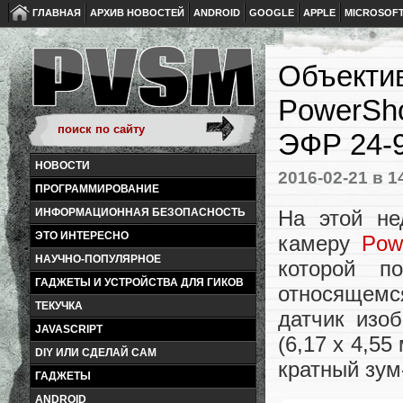
ГЛАВНАЯ
АРХИВ НОВОСТЕЙ
ANDROID
GOOGLE
APPLE
MICROSOF
Объекти
PowerSho
ЭФР 24-
НОВОСТИ
2016-02-21
в 1
ПРОГРАММИРОВАНИЕ
На этой не
ИНФОРМАЦИОННАЯ БЕЗОПАСНОСТЬ
ЭТО ИНТЕРЕСНО
камеру
Pow
НАУЧНО-ПОПУЛЯРНОЕ
которой п
ГАДЖЕТЫ И УСТРОЙСТВА ДЛЯ ГИКОВ
относящемс
ТЕКУЧКА
датчик изо
JAVASCRIPT
(6,17 x 4,55
DIY ИЛИ СДЕЛАЙ САМ
кратный зум
ГАДЖЕТЫ
ANDROID