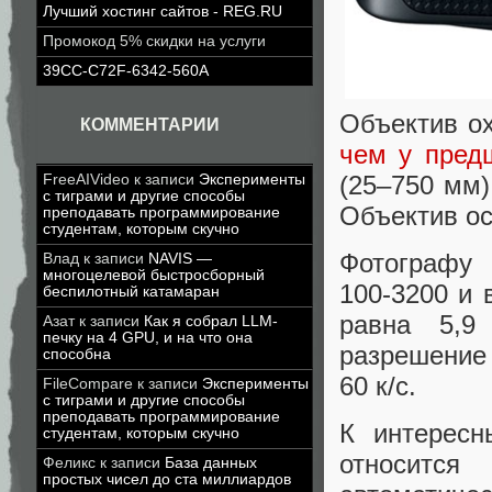
Лучший хостинг сайтов - REG.RU
Промокод 5% скидки на услуги
39CC-C72F-6342-560A
Объектив о
КОММЕНТАРИИ
чем у пред
(25–750 мм)
FreeAIVideo
к записи
Эксперименты
с тиграми и другие способы
Объектив о
преподавать программирование
студентам, которым скучно
Фотографу 
Влад
к записи
NAVIS —
многоцелевой быстросборный
100-3200 и 
беспилотный катамаран
равна 5,9
Азат
к записи
Как я собрал LLM-
печку на 4 GPU, и на что она
разрешение 
способна
60 к/с.
FileCompare
к записи
Эксперименты
с тиграми и другие способы
преподавать программирование
К интерес
студентам, которым скучно
относится
Феликс
к записи
База данных
простых чисел до ста миллиардов