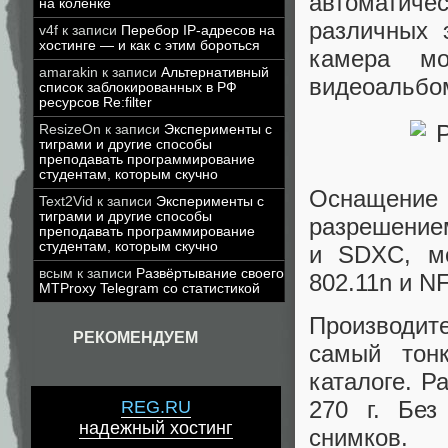
автоматичес
на коленке
различных 
v4f
к записи
Перебор IP-адресов на
хостинге — и как с этим бороться
камера мо
amarakin
к записи
Альтернативный
видеоальбо
список заблокированных в РФ
ресурсов Re:filter
ResizeOn
к записи
Эксперименты с
тиграми и другие способы
преподавать программирование
студентам, которым скучно
Оснащение
Text2Vid
к записи
Эксперименты с
тиграми и другие способы
разрешением
преподавать программирование
студентам, которым скучно
и SDXC, мо
всым
к записи
Развёртывание своего
802.11n и N
MTProxy Telegram со статистикой
Производит
РЕКОМЕНДУЕМ
самый тонк
каталоге. Р
270 г. Без
REG.RU
надежный хостинг
снимков.