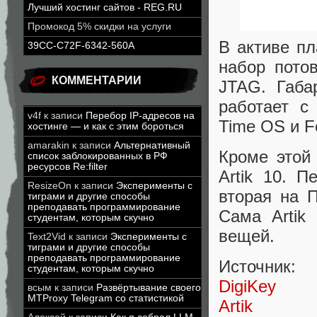
Лучший хостинг сайтов - REG.RU
Промокод 5% скидки на услуги
В активе пл
39CC-C72F-6342-560A
набор пото
КОММЕНТАРИИ
JTAG. Габа
работает с
v4f
к записи
Перебор IP-адресов на
Time OS и Fe
хостинге — и как с этим бороться
amarakin
к записи
Альтернативный
Кроме этой 
список заблокированных в РФ
ресурсов Re:filter
Artik 10. 
ResizeOn
к записи
Эксперименты с
вторая на 
тиграми и другие способы
преподавать программирование
Сама Artik
студентам, которым скучно
вещей.
Text2Vid
к записи
Эксперименты с
тиграми и другие способы
преподавать программирование
Источник:
студентам, которым скучно
DigiKey
всым
к записи
Развёртывание своего
MTProxy Telegram со статистикой
Artik