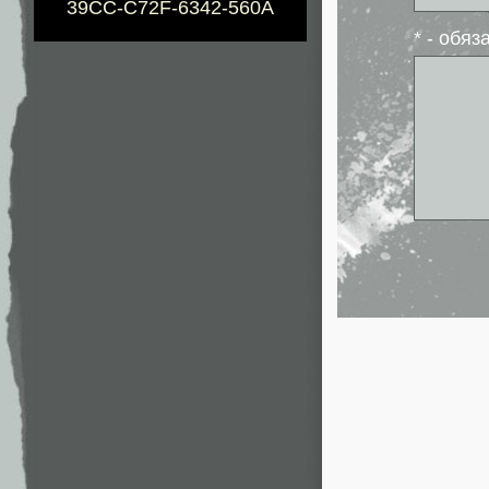
39CC-C72F-6342-560A
* - обя