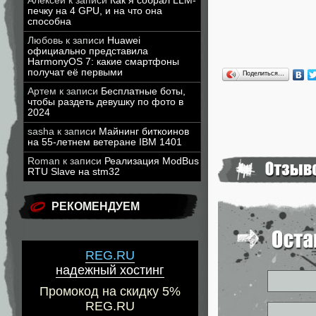
Алексей
к записи
Как я собрал LLM-
печку на 4 GPU, и на что она
способна
Любовь
к записи
Huawei
официально представила
HarmonyOS 7: какие смартфоны
получат её первыми
Поделиться…
Артем
к записи
Бесплатные боты,
чтобы раздеть девушку по фото в
2024
sasha
к записи
Майнинг биткоинов
на 55-летнем ветеране IBM 1401
Roman
к записи
Реализация ModBus
RTU Slave на stm32
РЕКОМЕНДУЕМ
REG.RU
надежный хостинг
Промокод на скидку 5%
REG.RU