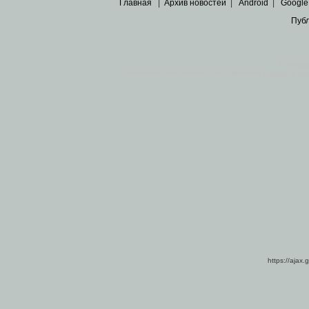
Главная
|
Архив новостей
|
Android
|
Google
Пуб
Все пра
Основными материалами сайта являются
архивные ко
https://ajax.