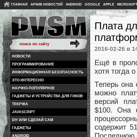
ГЛАВНАЯ
АРХИВ НОВОСТЕЙ
ANDROID
GOOGLE
APPLE
MICROSOF
Плата дл
платформ
2016-02-26
в 1
НОВОСТИ
Ещё в прол
ПРОГРАММИРОВАНИЕ
хотя тогда 
ИНФОРМАЦИОННАЯ БЕЗОПАСНОСТЬ
ЭТО ИНТЕРЕСНО
Теперь она 
НАУЧНО-ПОПУЛЯРНОЕ
можно плат
ГАДЖЕТЫ И УСТРОЙСТВА ДЛЯ ГИКОВ
версий пла
ТЕКУЧКА
$100. Она 
JAVASCRIPT
процессорны
DIY ИЛИ СДЕЛАЙ САМ
содержит 5
ГАДЖЕТЫ
Последнюю 
ANDROID