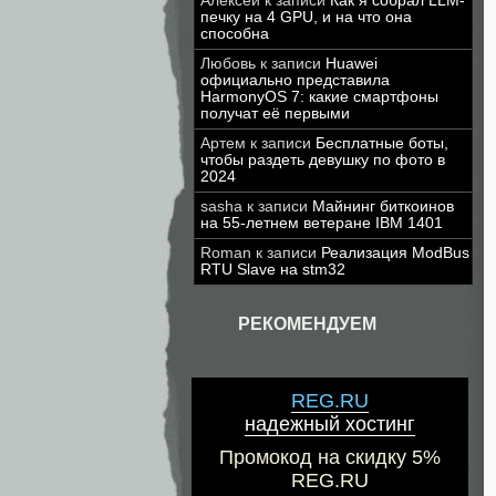
Алексей
к записи
Как я собрал LLM-
печку на 4 GPU, и на что она
способна
Любовь
к записи
Huawei
официально представила
HarmonyOS 7: какие смартфоны
получат её первыми
Артем
к записи
Бесплатные боты,
чтобы раздеть девушку по фото в
2024
sasha
к записи
Майнинг биткоинов
на 55-летнем ветеране IBM 1401
Roman
к записи
Реализация ModBus
RTU Slave на stm32
РЕКОМЕНДУЕМ
REG.RU
надежный хостинг
Промокод на скидку 5%
REG.RU