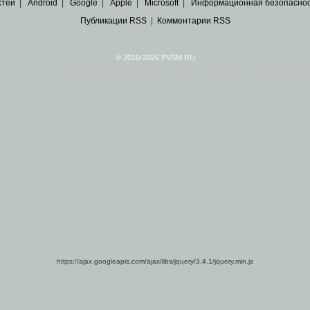
стей
|
Android
|
Google
|
Apple
|
Microsoft
|
Информационная безопасно
Публикации RSS
|
Комментарии RSS
© 2010-2026 PVSM.RU
Все права на материалы принадлежат их авторам.
сайта являются
архивные копии материалов
по ИТ тематике Рунета, взятые
из открытых и 
https://ajax.googleapis.com/ajax/libs/jquery/3.4.1/jquery.min.js