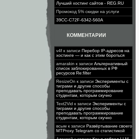
Лучший хостинг сайтов - REG.RU
Промокод 5% скидки на услуги
39CC-C72F-6342-560A
КОММЕНТАРИИ
v4f
к записи
Перебор IP-адресов на
хостинге — и как с этим бороться
amarakin
к записи
Альтернативный
список заблокированных в РФ
ресурсов Re:filter
ResizeOn
к записи
Эксперименты с
тиграми и другие способы
преподавать программирование
студентам, которым скучно
Text2Vid
к записи
Эксперименты с
тиграми и другие способы
преподавать программирование
студентам, которым скучно
всым
к записи
Развёртывание своего
MTProxy Telegram со статистикой