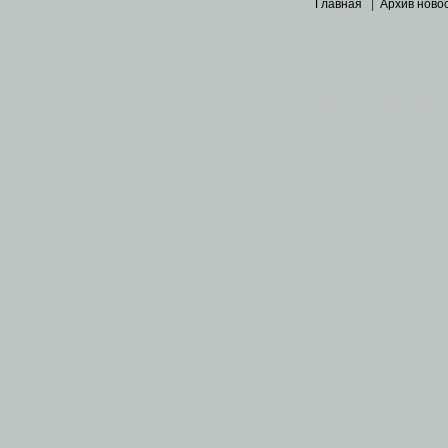
Главная
|
Архив ново
Основными материалами 