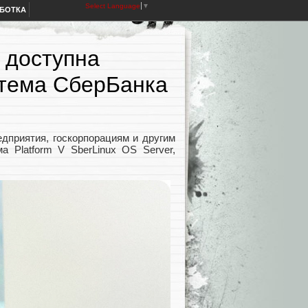
Select Language
▼
АБОТКА
 доступна
стема СберБанка
дприятия, госкорпорациям и другим
а Platform V SberLinux OS Server,