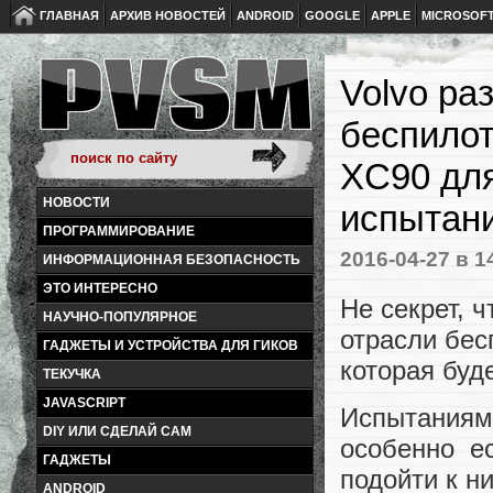
ГЛАВНАЯ
АРХИВ НОВОСТЕЙ
ANDROID
GOOGLE
APPLE
MICROSOF
Volvo ра
беспилот
XC90 дл
НОВОСТИ
испытан
ПРОГРАММИРОВАНИЕ
2016-04-27
в 1
ИНФОРМАЦИОННАЯ БЕЗОПАСНОСТЬ
ЭТО ИНТЕРЕСНО
Не секрет, 
НАУЧНО-ПОПУЛЯРНОЕ
отрасли бес
ГАДЖЕТЫ И УСТРОЙСТВА ДЛЯ ГИКОВ
которая буд
ТЕКУЧКА
JAVASCRIPT
Испытаниям
DIY ИЛИ СДЕЛАЙ САМ
особенно е
ГАДЖЕТЫ
подойти к н
ANDROID