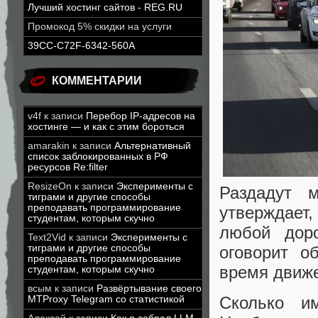
Лучший хостинг сайтов - REG.RU
Промокод 5% скидки на услуги
39CC-C72F-6342-560A
КОММЕНТАРИИ
v4f
к записи
Перебор IP-адресов на
хостинге — и как с этим бороться
amarakin
к записи
Альтернативный
список заблокированных в РФ
ресурсов Re:filter
ResizeOn
к записи
Эксперименты с
Раздадут 
тиграми и другие способы
преподавать программирование
утверждает,
студентам, которым скучно
любой дор
Text2Vid
к записи
Эксперименты с
тиграми и другие способы
оговорит о
преподавать программирование
время движ
студентам, которым скучно
всым
к записи
Развёртывание своего
Сколько и
MTProxy Telegram со статистикой