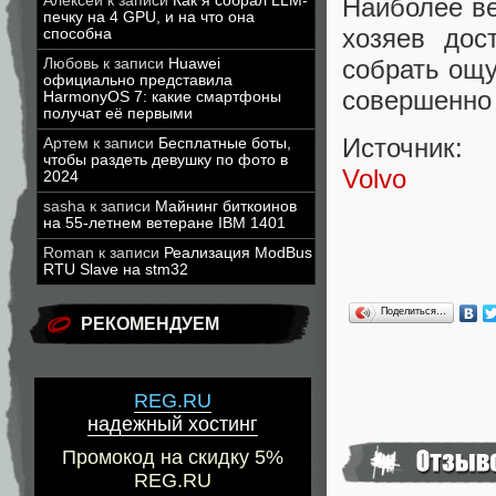
Алексей
к записи
Как я собрал LLM-
Наиболее ве
печку на 4 GPU, и на что она
хозяев дос
способна
собрать ощ
Любовь
к записи
Huawei
официально представила
совершенно
HarmonyOS 7: какие смартфоны
получат её первыми
Источник:
Артем
к записи
Бесплатные боты,
чтобы раздеть девушку по фото в
Volvo
2024
sasha
к записи
Майнинг биткоинов
на 55-летнем ветеране IBM 1401
Roman
к записи
Реализация ModBus
RTU Slave на stm32
Поделиться…
РЕКОМЕНДУЕМ
REG.RU
надежный хостинг
Промокод на скидку 5%
REG.RU