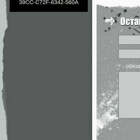
39CC-C72F-6342-560A
* - обя