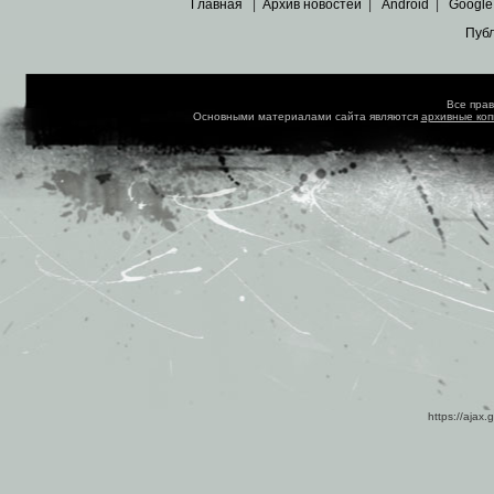
Главная
|
Архив новостей
|
Android
|
Google
Пуб
Все пра
Основными материалами сайта являются
архивные ко
https://ajax.