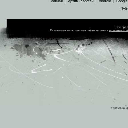
Главная
|
Архив новостей
|
Android
|
Google
Пуб
Все пра
Основными материалами сайта являются
архивные ко
https://ajax.