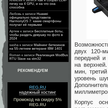
Алексей
к записи
Как я собрал LLM-
печку на 4 GPU, и на что она
способна
Любовь
к записи
Huawei
официально представила
HarmonyOS 7: какие смартфоны
получат её первыми
Артем
к записи
Бесплатные боты,
чтобы раздеть девушку по фото в
2024
Возможност
sasha
к записи
Майнинг биткоинов
на 55-летнем ветеране IBM 1401
двух 120-м
Roman
к записи
Реализация ModBus
передней и
RTU Slave на stm32
на верхней
мин, трети
РЕКОМЕНДУЕМ
уровень шу
Дополнит
REG.RU
миллиметров
надежный хостинг
Промокод на скидку 5%
Корпус ос
REG.RU