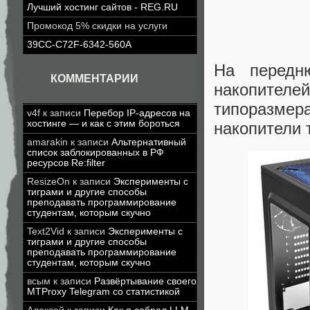
Лучший хостинг сайтов - REG.RU
Промокод 5% скидки на услуги
39CC-C72F-6342-560A
На передн
КОММЕНТАРИИ
накопителе
типоразмер
v4f
к записи
Перебор IP-адресов на
хостинге — и как с этим бороться
накопители 
amarakin
к записи
Альтернативный
список заблокированных в РФ
ресурсов Re:filter
ResizeOn
к записи
Эксперименты с
тиграми и другие способы
преподавать программирование
студентам, которым скучно
Text2Vid
к записи
Эксперименты с
тиграми и другие способы
преподавать программирование
студентам, которым скучно
всым
к записи
Развёртывание своего
MTProxy Telegram со статистикой