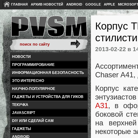
ГЛАВНАЯ
АРХИВ НОВОСТЕЙ
ANDROID
GOOGLE
APPLE
MICROSOF
Корпус T
стилисти
2013-02-22
в 1
НОВОСТИ
Ассортимен
ПРОГРАММИРОВАНИЕ
ИНФОРМАЦИОННАЯ БЕЗОПАСНОСТЬ
Chaser A41,
ЭТО ИНТЕРЕСНО
Корпус кат
НАУЧНО-ПОПУЛЯРНОЕ
энтузиасто
ГАДЖЕТЫ И УСТРОЙСТВА ДЛЯ ГИКОВ
A31
, в офо
ТЕКУЧКА
боковой сте
JAVASCRIPT
на верхней
DIY ИЛИ СДЕЛАЙ САМ
ГАДЖЕТЫ
некоторые э
ANDROID