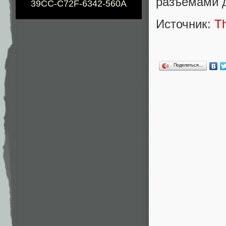
разъемами 
39CC-C72F-6342-560A
Источник:
T
Поделиться…