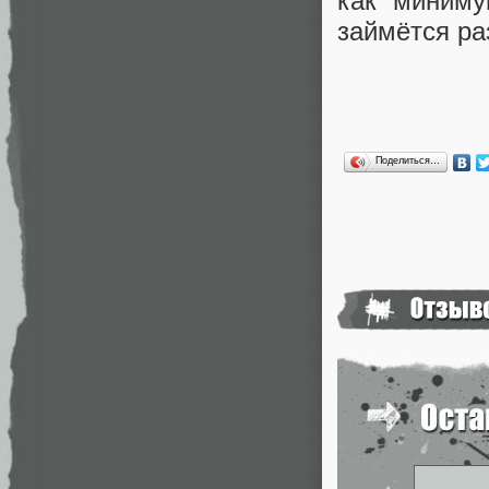
как миниму
займётся ра
Поделиться…