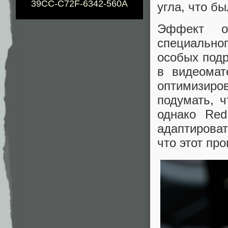
39CC-C72F-6342-560A
угла, что б
Эффект от
специально
особых подр
в видеомат
оптимизиро
подумать, ч
однако Red
адаптирова
что этот про