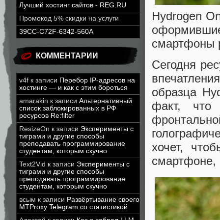
Лучший хостинг сайтов - REG.RU
Hydrogen On
Промокод 5% скидки на услуги
оформивши
39CC-C72F-6342-560A
смартфоны 
КОММЕНТАРИИ
Сегодня ре
впечатления
v4f
к записи
Перебор IP-адресов на
хостинге — и как с этим бороться
образца Hyd
amarakin
к записи
Альтернативный
факт, что
список заблокированных в РФ
ресурсов Re:filter
фронталь
ResizeOn
к записи
Эксперименты с
голографиче
тиграми и другие способы
преподавать программирование
хочет, что
студентам, которым скучно
смартфоне,
Text2Vid
к записи
Эксперименты с
тиграми и другие способы
преподавать программирование
студентам, которым скучно
всым
к записи
Развёртывание своего
MTProxy Telegram со статистикой