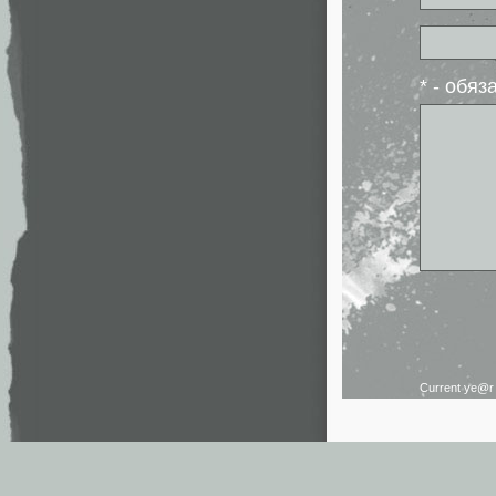
* - обя
Current ye@