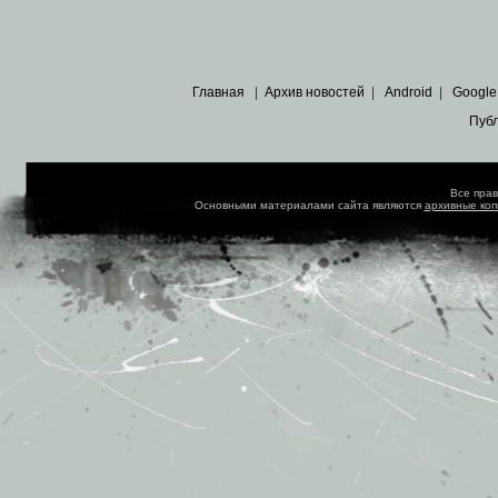
Главная
|
Архив новостей
|
Android
|
Google
Пуб
Все пра
Основными материалами сайта являются
архивные ко