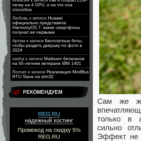
Алексей
к записи
Как я собрал LLM-
печку на 4 GPU, и на что она
способна
Любовь
к записи
Huawei
официально представила
HarmonyOS 7: какие смартфоны
получат её первыми
Артем
к записи
Бесплатные боты,
чтобы раздеть девушку по фото в
2024
sasha
к записи
Майнинг биткоинов
на 55-летнем ветеране IBM 1401
Roman
к записи
Реализация ModBus
RTU Slave на stm32
РЕКОМЕНДУЕМ
Сам же жу
впечатляю
REG.RU
только в а
надежный хостинг
сильно отл
Промокод на скидку 5%
Эффект не 
REG.RU