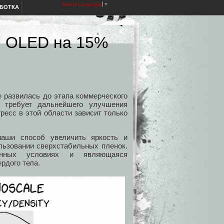
Select Language
▼
АБОТКА
и OLED на 15%
 развилась до этапа коммерческого
 требует дальнейшего улучшения
ресс в этой области зависит только
наши способ увеличить яркость и
льзовании сверхстабильных пленок.
енных условиях и являющаяся
рдого тела.