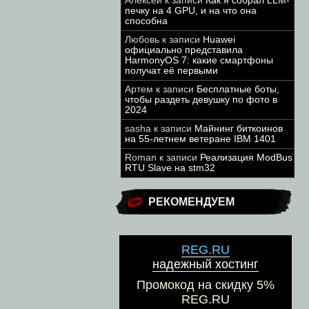
Алексей
к записи
Как я собрал LLM-
печку на 4 GPU, и на что она
способна
Любовь
к записи
Huawei
официально представила
HarmonyOS 7: какие смартфоны
получат её первыми
Артем
к записи
Бесплатные боты,
чтобы раздеть девушку по фото в
2024
sasha
к записи
Майнинг биткоинов
на 55-летнем ветеране IBM 1401
Roman
к записи
Реализация ModBus
RTU Slave на stm32
РЕКОМЕНДУЕМ
REG.RU
надежный хостинг
Промокод на скидку 5%
REG.RU