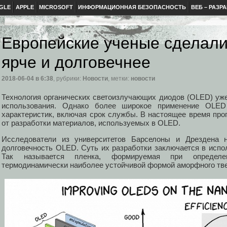
GLE
APPLE
MICROSOFT
ИНФОРМАЦИОННАЯ БЕЗОПАСНОСТЬ
ВЕБ – РАЗР
Европейские ученые сделал
ярче и долговечнее
2018-06-04
в 6:38
, рубрики:
Новости
, метки:
новости
Технология органических светоизлучающих диодов (OLED) уже
использования. Однако более широкое применение OLED
характеристик, включая срок службы. В настоящее время прог
от разработки материалов, используемых в OLED.
Исследователи из университетов Барселоны и Дрездена 
долговечность OLED. Суть их разработки заключается в испо
Так называется пленка, формируемая при определ
термодинамически наиболее устойчивой формой аморфного тве