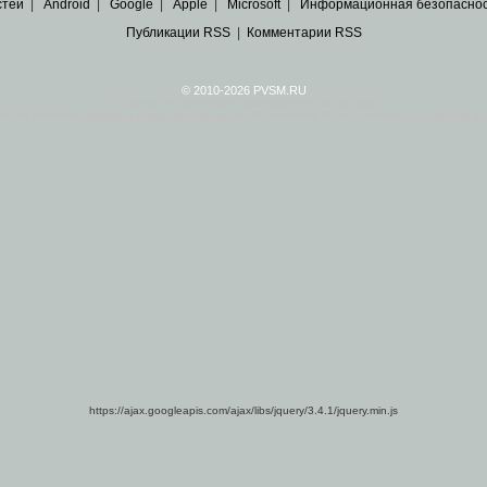
стей
|
Android
|
Google
|
Apple
|
Microsoft
|
Информационная безопасно
Публикации RSS
|
Комментарии RSS
© 2010-2026 PVSM.RU
Все права на материалы принадлежат их авторам.
сайта являются
архивные копии материалов
по ИТ тематике Рунета, взятые
из открытых и 
https://ajax.googleapis.com/ajax/libs/jquery/3.4.1/jquery.min.js