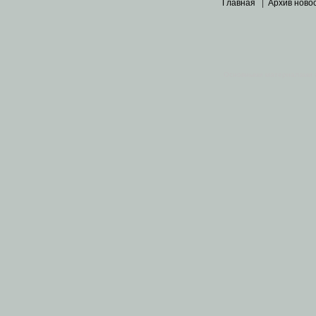
Главная
|
Архив ново
Основными материалами 