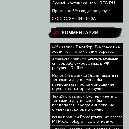
Лучший хостинг сайтов - REG.RU
Промокод 5% скидки на услуги
39CC-C72F-6342-560A
КОММЕНТАРИИ
v4f
к записи
Перебор IP-адресов на
хостинге — и как с этим бороться
amarakin
к записи
Альтернативный
список заблокированных в РФ
ресурсов Re:filter
ResizeOn
к записи
Эксперименты с
тиграми и другие способы
преподавать программирование
студентам, которым скучно
Text2Vid
к записи
Эксперименты с
тиграми и другие способы
преподавать программирование
студентам, которым скучно
всым
к записи
Развёртывание своего
MTProxy Telegram со статистикой