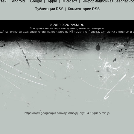
стей
|
Android
|
Google
|
Apple
|
Microsoft
|
Информационная безопасно
Публикации RSS
|
Комментарии RSS
© 2010-2026 PVSM.RU
Все права на материалы принадлежат их авторам.
сайта являются
архивные копии материалов
по ИТ тематике Рунета, взятые
из открытых и 
https://ajax.googleapis.com/ajax/libs/jquery/3.4.1/jquery.min.js