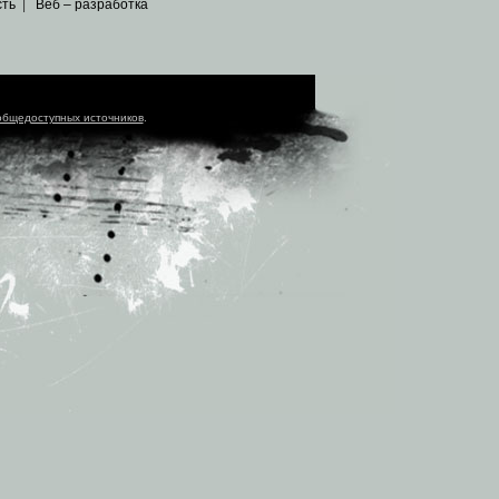
сть
|
Веб – разработка
общедоступных источников
.