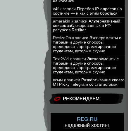
на коленке
v4f
к записи
Перебор IP-адресов на
хостинге — и как с этим бороться
amarakin
к записи
Альтернативный
список заблокированных в РФ
ресурсов Re:filter
ResizeOn
к записи
Эксперименты с
тиграми и другие способы
преподавать программирование
студентам, которым скучно
Text2Vid
к записи
Эксперименты с
тиграми и другие способы
преподавать программирование
студентам, которым скучно
всым
к записи
Развёртывание своего
MTProxy Telegram со статистикой
РЕКОМЕНДУЕМ
REG.RU
надежный хостинг