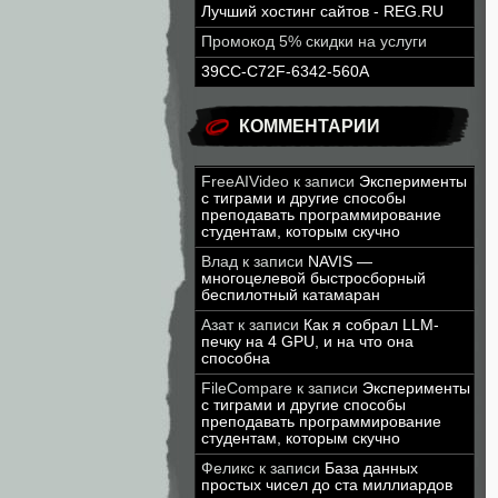
Лучший хостинг сайтов - REG.RU
Промокод 5% скидки на услуги
39CC-C72F-6342-560A
КОММЕНТАРИИ
FreeAIVideo
к записи
Эксперименты
с тиграми и другие способы
преподавать программирование
студентам, которым скучно
Влад
к записи
NAVIS —
многоцелевой быстросборный
беспилотный катамаран
Азат
к записи
Как я собрал LLM-
печку на 4 GPU, и на что она
способна
FileCompare
к записи
Эксперименты
с тиграми и другие способы
преподавать программирование
студентам, которым скучно
Феликс
к записи
База данных
простых чисел до ста миллиардов