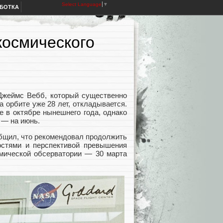
Select Language
▼
АБОТКА
космического
 Джеймс Вебб, который существенно
 орбите уже 28 лет, откладывается.
 в октябре нынешнего года, однако
 — на июнь.
бщил, что рекомендовал продолжить
остями и перспективой превышения
смической обсерватории — 30 марта