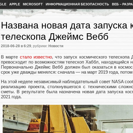
GLE
APPLE
MICROSOFT
ИНФОРМАЦИОННАЯ БЕЗОПАСНОСТЬ
ВЕБ – РАЗР
Названа новая дата запуска 
телескопа Джеймс Вебб
2018-06-28
в 6:29
, рубрики:
Новости
В марте
стало известно
, что запуск космического телескопа
превосходит по возможностям телескоп Хаббл, находящийся на
Первоначально Джеймс Вебб должен был оказаться в космосе
срок уже дважды менялся: сначала — на март 2019 года, потом
На этой неделе независимый наблюдательный совет NASA соо
реализацию проекта, столкнувшегося с техническими сложн
сметы. В результате была назначена новая дата запуска ко
2021 года.