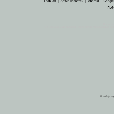
Главная
|
Архив новостей
|
Android
|
Google
Пуб
Все пра
Основными материалами сайта являются
архивные ко
https://ajax.