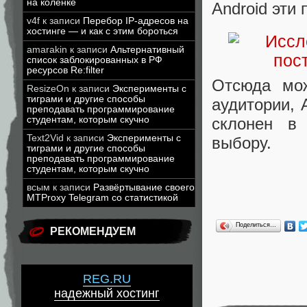
на коленке
Android эти
v4f
к записи
Перебор IP-адресов на
хостинге — и как с этим бороться
amarakin
к записи
Альтернативный
список заблокированных в РФ
ресурсов Re:filter
Отсюда мож
ResizeOn
к записи
Эксперименты с
тиграми и другие способы
аудитории, 
преподавать программирование
студентам, которым скучно
склонен в
Text2Vid
к записи
Эксперименты с
выбору.
тиграми и другие способы
преподавать программирование
студентам, которым скучно
всым
к записи
Развёртывание своего
MTProxy Telegram со статистикой
Поделиться…
РЕКОМЕНДУЕМ
REG.RU
надежный хостинг