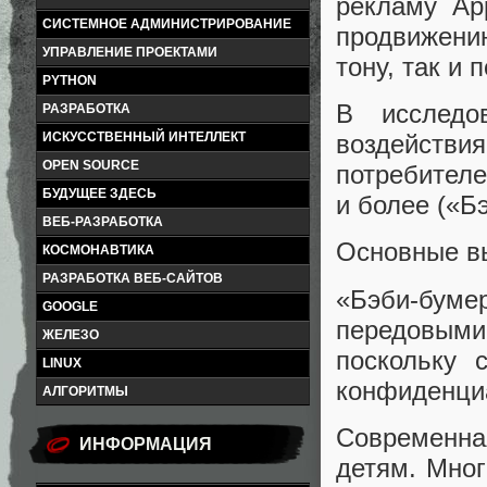
рекламу Ap
СИСТЕМНОЕ АДМИНИСТРИРОВАНИЕ
продвижению
УПРАВЛЕНИЕ ПРОЕКТАМИ
тону, так и 
PYTHON
В исследо
РАЗРАБОТКА
ИСКУССТВЕННЫЙ ИНТЕЛЛЕКТ
воздейств
OPEN SOURCE
потребителе
БУДУЩЕЕ ЗДЕСЬ
и более («Б
ВЕБ-РАЗРАБОТКА
Основные в
КОСМОНАВТИКА
РАЗРАБОТКА ВЕБ-САЙТОВ
«Бэби-бум
GOOGLE
передовыми
ЖЕЛЕЗО
поскольку 
LINUX
конфиденци
АЛГОРИТМЫ
Современна
ИНФОРМАЦИЯ
детям. Мног