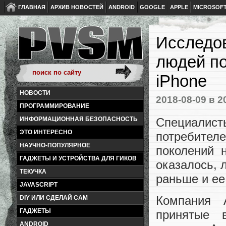
ГЛАВНАЯ
АРХИВ НОВОСТЕЙ
ANDROID
GOOGLE
APPLE
MICROSOF
Исследов
людей по
iPhone
НОВОСТИ
2018-08-09
в 2
ПРОГРАММИРОВАНИЕ
Специали
ИНФОРМАЦИОННАЯ БЕЗОПАСНОСТЬ
ЭТО ИНТЕРЕСНО
потребител
НАУЧНО-ПОПУЛЯРНОЕ
поколений 
ГАДЖЕТЫ И УСТРОЙСТВА ДЛЯ ГИКОВ
оказалось, 
ТЕКУЧКА
раньше и ее
JAVASCRIPT
Компания 
DIY ИЛИ СДЕЛАЙ САМ
ГАДЖЕТЫ
принятые 
ANDROID