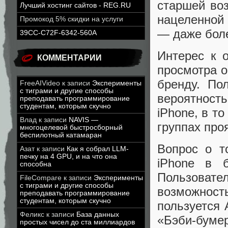
старшей во
Лучший хостинг сайтов - REG.RU
нацеленной 
Промокод 5% скидки на услуги
— даже боле
39CC-C72F-6342-560A
Интерес к 
КОММЕНТАРИИ
просмотра о
бренду. По
FreeAIVideo
к записи
Эксперименты
с тиграми и другие способы
вероятност
преподавать программирование
студентам, которым скучно
iPhone, в т
Влад
к записи
NAVIS —
группах про
многоцелевой быстросборный
беспилотный катамаран
Вопрос о т
Азат
к записи
Как я собрал LLM-
печку на 4 GPU, и на что она
iPhone в б
способна
Пользоват
FileCompare
к записи
Эксперименты
с тиграми и другие способы
возможност
преподавать программирование
студентам, которым скучно
пользуется 
Феликс
к записи
База данных
«Бэби-бумер
простых чисел до ста миллиардов