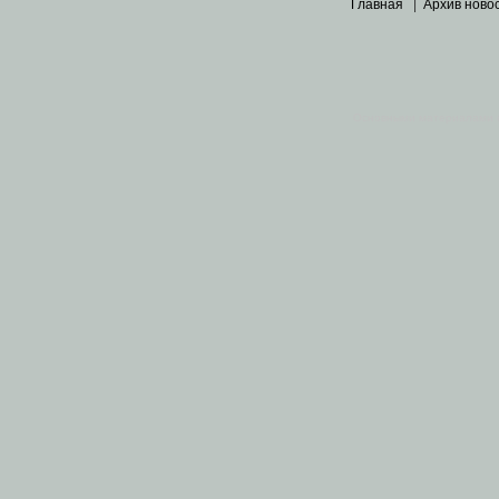
Главная
|
Архив ново
Основными материалами 