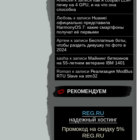
Алексей
к записи
Как я собрал LLM-
печку на 4 GPU, и на что она
способна
Любовь
к записи
Huawei
официально представила
HarmonyOS 7: какие смартфоны
получат её первыми
Артем
к записи
Бесплатные боты,
чтобы раздеть девушку по фото в
2024
sasha
к записи
Майнинг биткоинов
на 55-летнем ветеране IBM 1401
Roman
к записи
Реализация ModBus
RTU Slave на stm32
РЕКОМЕНДУЕМ
REG.RU
надежный хостинг
Промокод на скидку 5%
REG.RU