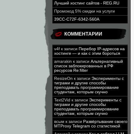
Лучший хостинг сайтов - REG.RU
Промокод 5% скидки на услуги
39CC-C72F-6342-560A
КОММЕНТАРИИ
v4f
к записи
Перебор IP-адресов на
хостинге — и как с этим бороться
amarakin
к записи
Альтернативный
список заблокированных в РФ
ресурсов Re:filter
ResizeOn
к записи
Эксперименты с
тиграми и другие способы
преподавать программирование
студентам, которым скучно
Text2Vid
к записи
Эксперименты с
тиграми и другие способы
преподавать программирование
студентам, которым скучно
всым
к записи
Развёртывание своего
MTProxy Telegram со статистикой