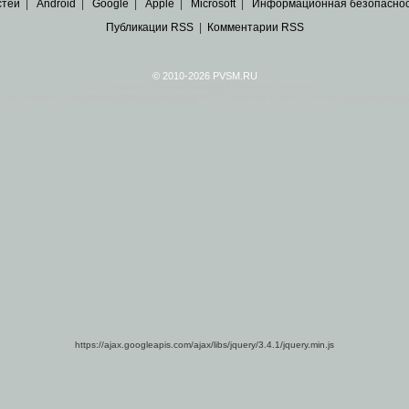
стей
|
Android
|
Google
|
Apple
|
Microsoft
|
Информационная безопасно
Публикации RSS
|
Комментарии RSS
© 2010-2026 PVSM.RU
Все права на материалы принадлежат их авторам.
сайта являются
архивные копии материалов
по ИТ тематике Рунета, взятые
из открытых и 
https://ajax.googleapis.com/ajax/libs/jquery/3.4.1/jquery.min.js