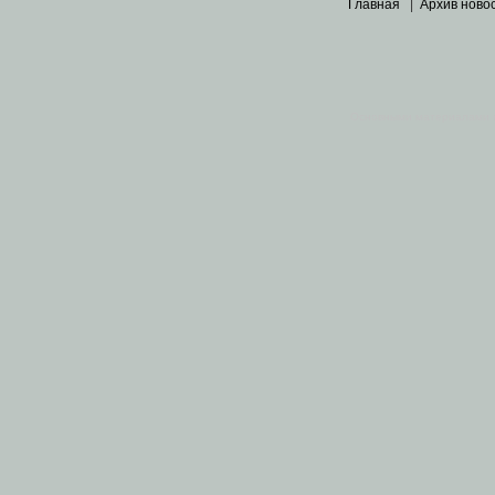
Главная
|
Архив ново
Основными материалами 