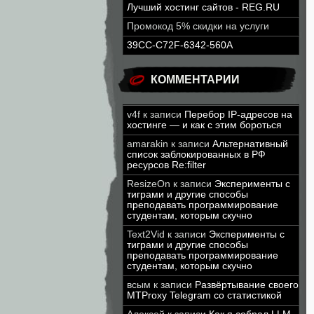
Лучший хостинг сайтов - REG.RU
Промокод 5% скидки на услуги
39CC-C72F-6342-560A
КОММЕНТАРИИ
v4f
к записи
Перебор IP-адресов на
хостинге — и как с этим бороться
amarakin
к записи
Альтернативный
список заблокированных в РФ
ресурсов Re:filter
ResizeOn
к записи
Эксперименты с
тиграми и другие способы
преподавать программирование
студентам, которым скучно
Text2Vid
к записи
Эксперименты с
тиграми и другие способы
преподавать программирование
студентам, которым скучно
всым
к записи
Развёртывание своего
MTProxy Telegram со статистикой