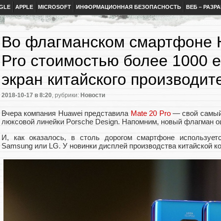
GLE
APPLE
MICROSOFT
ИНФОРМАЦИОННАЯ БЕЗОПАСНОСТЬ
ВЕБ – РАЗР
Во флагманском смартфоне 
Pro стоимостью более 1000 
экран китайского производит
2018-10-17
в 8:20
, рубрики:
Новости
Вчера компания Huawei представила
Mate 20 Pro
— свой самый 
люксовой линейки Porsche Design. Напомним, новый флагман оц
И, как оказалось, в столь дорогом смартфоне использует
Samsung или LG. У новинки дисплей производства китайской к