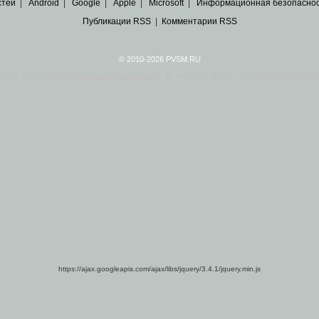
стей
|
Android
|
Google
|
Apple
|
Microsoft
|
Информационная безопасно
Публикации RSS
|
Комментарии RSS
© 2010-2026 PVSM.RU
Все права на материалы принадлежат их авторам.
сайта являются
архивные копии материалов
по ИТ тематике Рунета, взятые
из открытых и 
https://ajax.googleapis.com/ajax/libs/jquery/3.4.1/jquery.min.js