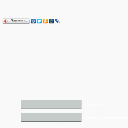
Поделиться…
* Ваше имя*
Ваш e-mail (не отображаетс
* - обязательные к заполнению поля