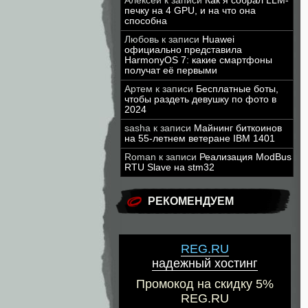
Алексей
к записи
Как я собрал LLM-
печку на 4 GPU, и на что она
способна
Любовь
к записи
Huawei
официально представила
HarmonyOS 7: какие смартфоны
получат её первыми
Артем
к записи
Бесплатные боты,
чтобы раздеть девушку по фото в
2024
sasha
к записи
Майнинг биткоинов
на 55-летнем ветеране IBM 1401
Roman
к записи
Реализация ModBus
RTU Slave на stm32
РЕКОМЕНДУЕМ
REG.RU
надежный хостинг
Промокод на скидку 5%
REG.RU