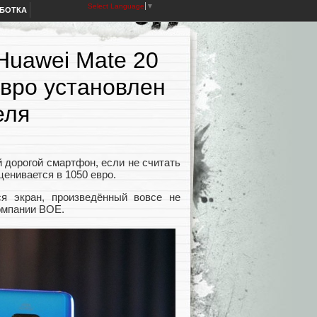
Select Language
▼
АБОТКА
Huawei Mate 20
евро установлен
еля
дорогой смартфон, если не считать
енивается в 1050 евро.
ся экран, произведённый вовсе не
омпании BOE.