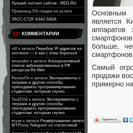
Лучший хостинг сайтов - REG.RU
Промокод 5% скидки на услуги
Основным 
39CC-C72F-6342-560A
является К
аппаратов 
КОММЕНТАРИИ
смартфоно
больше, че
v4f
к записи
Перебор IP-адресов на
смартфонов
хостинге — и как с этим бороться
amarakin
к записи
Альтернативный
список заблокированных в РФ
Самый огр
ресурсов Re:filter
продажи вос
ResizeOn
к записи
Эксперименты с
примерно на
тиграми и другие способы
преподавать программирование
студентам, которым скучно
Text2Vid
к записи
Эксперименты с
тиграми и другие способы
преподавать программирование
студентам, которым скучно
Поделиться…
всым
к записи
Развёртывание своего
MTProxy Telegram со статистикой