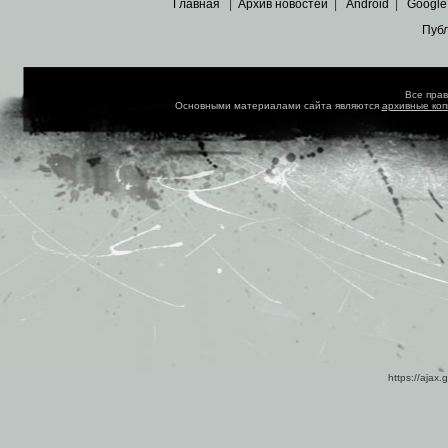
Главная
|
Архив новостей
|
Android
|
Google
Пуб
Все пра
Основными материалами сайта являются
архивные ко
https://ajax.