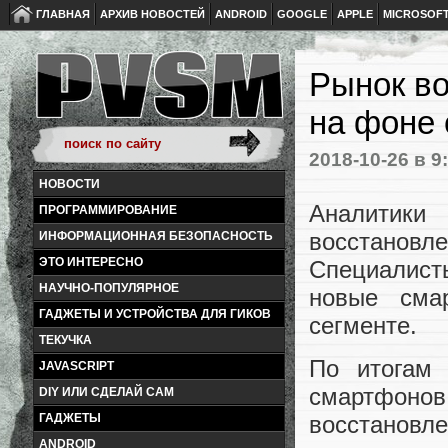
ГЛАВНАЯ
АРХИВ НОВОСТЕЙ
ANDROID
GOOGLE
APPLE
MICROSOF
Рынок в
на фоне 
2018-10-26
в 9
НОВОСТИ
Аналитики 
ПРОГРАММИРОВАНИЕ
восстановл
ИНФОРМАЦИОННАЯ БЕЗОПАСНОСТЬ
ЭТО ИНТЕРЕСНО
Специалисты
НАУЧНО-ПОПУЛЯРНОЕ
новые сма
ГАДЖЕТЫ И УСТРОЙСТВА ДЛЯ ГИКОВ
сегменте.
ТЕКУЧКА
По итогам 
JAVASCRIPT
смартфон
DIY ИЛИ СДЕЛАЙ САМ
ГАДЖЕТЫ
восстановл
ANDROID