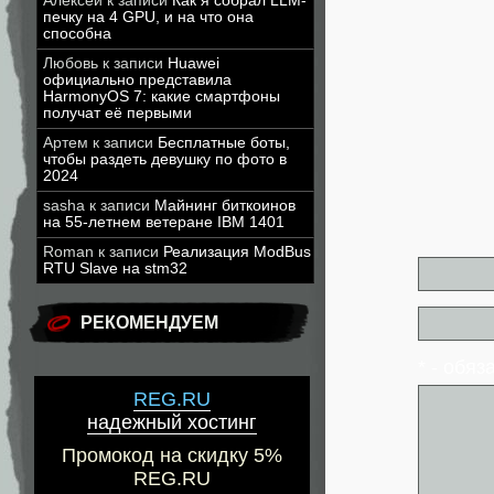
Алексей
к записи
Как я собрал LLM-
печку на 4 GPU, и на что она
способна
Любовь
к записи
Huawei
официально представила
HarmonyOS 7: какие смартфоны
получат её первыми
Артем
к записи
Бесплатные боты,
чтобы раздеть девушку по фото в
2024
sasha
к записи
Майнинг биткоинов
на 55-летнем ветеране IBM 1401
Roman
к записи
Реализация ModBus
RTU Slave на stm32
РЕКОМЕНДУЕМ
* - обя
REG.RU
надежный хостинг
Промокод на скидку 5%
REG.RU