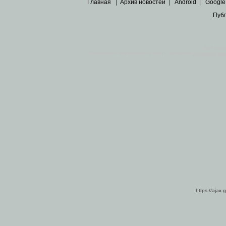
Главная
|
Архив новостей
|
Android
|
Google
Пуб
Все пра
Основными материалами сайта являются
архивные ко
https://ajax.