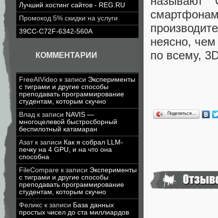
называют 
Лучший хостинг сайтов - REG.RU
смартфон
Промокод 5% скидки на услуги
производи
39CC-C72F-6342-560A
неясно, чем
по всему, 3
КОММЕНТАРИИ
FreeAIVideo
к записи
Эксперименты
с тиграми и другие способы
преподавать программирование
студентам, которым скучно
Поделиться…
Влад
к записи
NAVIS —
многоцелевой быстросборный
беспилотный катамаран
Азат
к записи
Как я собрал LLM-
печку на 4 GPU, и на что она
способна
FileCompare
к записи
Эксперименты
с тиграми и другие способы
преподавать программирование
студентам, которым скучно
Феликс
к записи
База данных
простых чисел до ста миллиардов