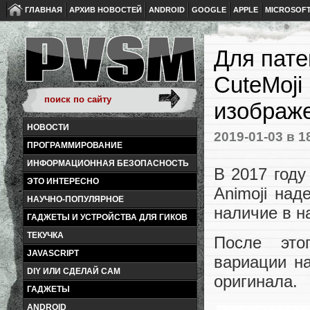
ГЛАВНАЯ
АРХИВ НОВОСТЕЙ
ANDROID
GOOGLE
APPLE
MICROSOF
Для пате
CuteMoji
изображ
НОВОСТИ
2019-01-03
в 1
ПРОГРАММИРОВАНИЕ
ИНФОРМАЦИОННАЯ БЕЗОПАСНОСТЬ
В 2017 году
ЭТО ИНТЕРЕСНО
Animoji над
НАУЧНО-ПОПУЛЯРНОЕ
наличие в н
ГАДЖЕТЫ И УСТРОЙСТВА ДЛЯ ГИКОВ
ТЕКУЧКА
После это
JAVASCRIPT
вариации на
DIY ИЛИ СДЕЛАЙ САМ
оригинала.
ГАДЖЕТЫ
ANDROID