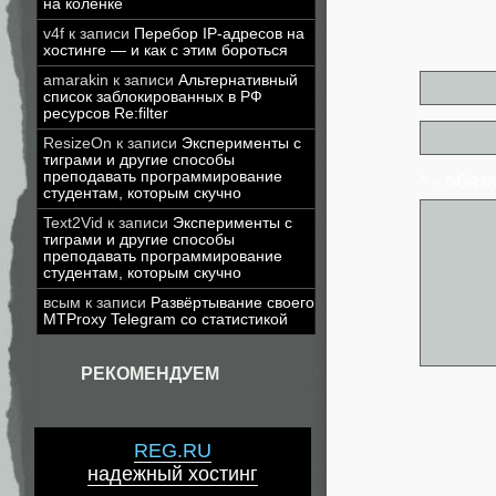
на коленке
v4f
к записи
Перебор IP-адресов на
хостинге — и как с этим бороться
amarakin
к записи
Альтернативный
список заблокированных в РФ
ресурсов Re:filter
ResizeOn
к записи
Эксперименты с
тиграми и другие способы
преподавать программирование
* - обя
студентам, которым скучно
Text2Vid
к записи
Эксперименты с
тиграми и другие способы
преподавать программирование
студентам, которым скучно
всым
к записи
Развёртывание своего
MTProxy Telegram со статистикой
РЕКОМЕНДУЕМ
REG.RU
надежный хостинг