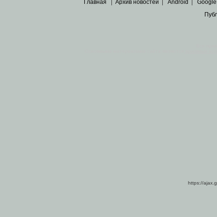
Главная
|
Архив новостей
|
Android
|
Google
Пуб
Все пра
Основными материалами сайта являются
архивные ко
https://ajax.