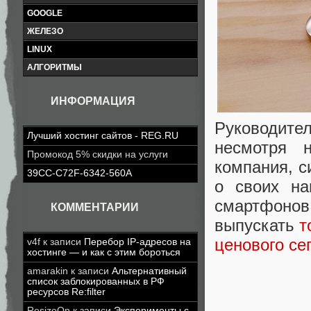
GOOGLE
ЖЕЛЕЗО
LINUX
АЛГОРИТМЫ
ИНФОРМАЦИЯ
Руководит
Лучший хостинг сайтов - REG.RU
несмотря 
Промокод 5% скидки на услуги
компания, с
39CC-C72F-6342-560A
о своих на
смартфонов
КОММЕНТАРИИ
выпускать
т
ценового се
v4f
к записи
Перебор IP-адресов на
хостинге — и как с этим бороться
amarakin
к записи
Альтернативный
список заблокированных в РФ
ресурсов Re:filter
ResizeOn
к записи
Эксперименты с