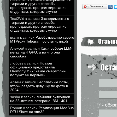
тиграми и другие способы
Поделиться…
преподавать программирование
студентам, которым скучно
Text2Vid
к записи
Эксперименты с
тиграми и другие способы
преподавать программирование
студентам, которым скучно
всым
к записи
Развёртывание своего
MTProxy Telegram со статистикой
Алексей
к записи
Как я собрал LLM-
печку на 4 GPU, и на что она
способна
Любовь
к записи
Huawei
официально представила
HarmonyOS 7: какие смартфоны
получат её первыми
Артем
к записи
Бесплатные боты,
чтобы раздеть девушку по фото в
2024
sasha
к записи
Майнинг биткоинов
на 55-летнем ветеране IBM 1401
* - обя
Roman
к записи
Реализация ModBus
RTU Slave на stm32