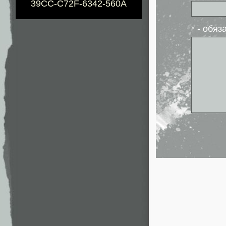
39CC-C72F-6342-560A
* - обя