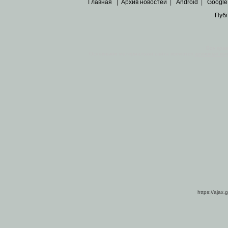
Главная
|
Архив новостей
|
Android
|
Google
Пуб
Все пра
Основными материалами сайта являются
архивные ко
https://ajax.