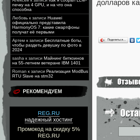
Алексей
к записи
Как я собрал LLM-
долларов к
печку на 4 GPU, и на что она
способна
Любовь
к записи
Huawei
официально представила
HarmonyOS 7: какие смартфоны
получат её первыми
Поделиться…
Артем
к записи
Бесплатные боты,
чтобы раздеть девушку по фото в
2024
sasha
к записи
Майнинг биткоинов
на 55-летнем ветеране IBM 1401
Roman
к записи
Реализация ModBus
RTU Slave на stm32
РЕКОМЕНДУЕМ
REG.RU
надежный хостинг
Промокод на скидку 5%
REG.RU