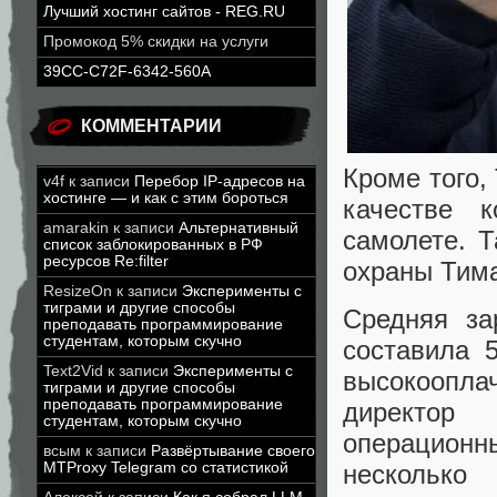
Лучший хостинг сайтов - REG.RU
Промокод 5% скидки на услуги
39CC-C72F-6342-560A
КОММЕНТАРИИ
Кроме того,
v4f
к записи
Перебор IP-адресов на
хостинге — и как с этим бороться
качестве 
amarakin
к записи
Альтернативный
самолете. 
список заблокированных в РФ
ресурсов Re:filter
охраны Тима
ResizeOn
к записи
Эксперименты с
тиграми и другие способы
Средняя за
преподавать программирование
студентам, которым скучно
составила 
Text2Vid
к записи
Эксперименты с
высокоопл
тиграми и другие способы
преподавать программирование
директор 
студентам, которым скучно
операционны
всым
к записи
Развёртывание своего
MTProxy Telegram со статистикой
несколько