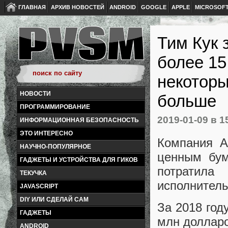
ГЛАВНАЯ
АРХИВ НОВОСТЕЙ
ANDROID
GOOGLE
APPLE
MICROSOF
Тим Кук 
более 15
некоторы
НОВОСТИ
больше
ПРОГРАММИРОВАНИЕ
2019-01-09
в 1
ИНФОРМАЦИОННАЯ БЕЗОПАСНОСТЬ
ЭТО ИНТЕРЕСНО
Компания A
НАУЧНО-ПОПУЛЯРНОЕ
ценным бум
ГАДЖЕТЫ И УСТРОЙСТВА ДЛЯ ГИКОВ
потратила
ТЕКУЧКА
исполнитель
JAVASCRIPT
DIY ИЛИ СДЕЛАЙ САМ
За 2018 год
ГАДЖЕТЫ
млн долларо
ANDROID