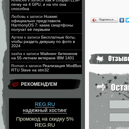
Алексей
к записи
Как я собрал LLM-
печку на 4 GPU, и на что она
способна
Любовь
к записи
Huawei
Поделиться…
официально представила
HarmonyOS 7: какие смартфоны
получат её первыми
Артем
к записи
Бесплатные боты,
чтобы раздеть девушку по фото в
2024
sasha
к записи
Майнинг биткоинов
на 55-летнем ветеране IBM 1401
Roman
к записи
Реализация ModBus
RTU Slave на stm32
РЕКОМЕНДУЕМ
REG.RU
надежный хостинг
Промокод на скидку 5%
REG.RU
* - обя