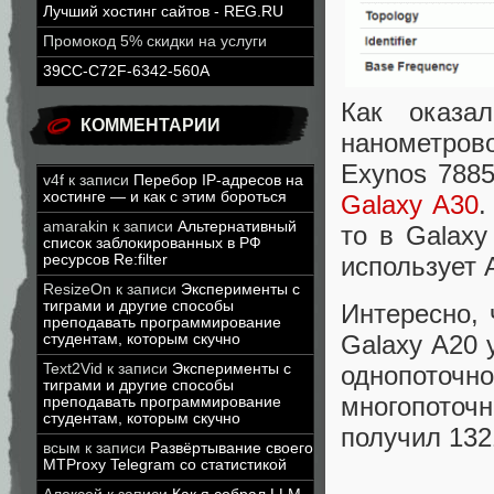
Лучший хостинг сайтов - REG.RU
Промокод 5% скидки на услуги
39CC-C72F-6342-560A
Как оказа
КОММЕНТАРИИ
нанометров
Exynos 78
v4f
к записи
Перебор IP-адресов на
хостинге — и как с этим бороться
Galaxy A30
.
amarakin
к записи
Альтернативный
то в Galax
список заблокированных в РФ
использует A
ресурсов Re:filter
ResizeOn
к записи
Эксперименты с
тиграми и другие способы
Интересно, 
преподавать программирование
Galaxy A20 
студентам, которым скучно
Text2Vid
к записи
Эксперименты с
однопоточно
тиграми и другие способы
многопоточ
преподавать программирование
студентам, которым скучно
получил 132
всым
к записи
Развёртывание своего
MTProxy Telegram со статистикой