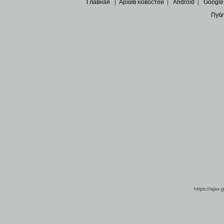
Главная
|
Архив новостей
|
Android
|
Google
Пуб
Все пра
Основными материалами сайта являются
архивные ко
https://ajax.