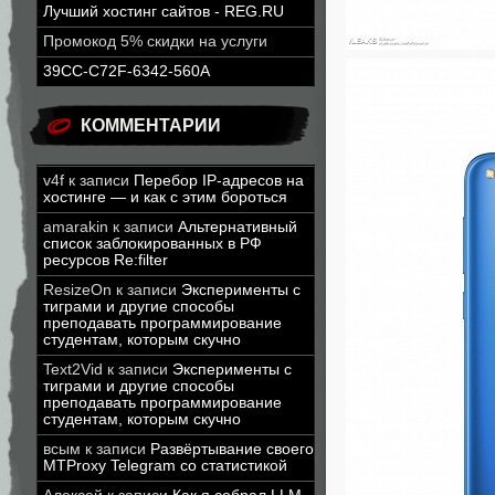
Лучший хостинг сайтов - REG.RU
Промокод 5% скидки на услуги
39CC-C72F-6342-560A
КОММЕНТАРИИ
v4f
к записи
Перебор IP-адресов на
хостинге — и как с этим бороться
amarakin
к записи
Альтернативный
список заблокированных в РФ
ресурсов Re:filter
ResizeOn
к записи
Эксперименты с
тиграми и другие способы
преподавать программирование
студентам, которым скучно
Text2Vid
к записи
Эксперименты с
тиграми и другие способы
преподавать программирование
студентам, которым скучно
всым
к записи
Развёртывание своего
MTProxy Telegram со статистикой