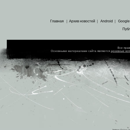
Главная
|
Архив новостей
|
Android
|
Google
Пуб
Все пра
Основными материалами сайта являются
архивные ко
https://ajax.