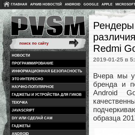
ГЛАВНАЯ
АРХИВ НОВОСТЕЙ
ANDROID
GOOGLE
APPLE
MICROSOF
Рендеры
различия
Redmi G
НОВОСТИ
2019-01-25
в 5
ПРОГРАММИРОВАНИЕ
ИНФОРМАЦИОННАЯ БЕЗОПАСНОСТЬ
Вчера мы у
ЭТО ИНТЕРЕСНО
бренда и п
НАУЧНО-ПОПУЛЯРНОЕ
Android G
ГАДЖЕТЫ И УСТРОЙСТВА ДЛЯ ГИКОВ
качественн
ТЕКУЧКА
подчеркив
JAVASCRIPT
образца 201
DIY ИЛИ СДЕЛАЙ САМ
ГАДЖЕТЫ
ANDROID