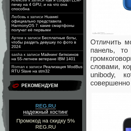
Алексей
к записи
Как я собрал LLM-
печку на 4 GPU, и на что она
способна
Любовь
к записи
Huawei
официально представила
HarmonyOS 7: какие смартфоны
получат её первыми
Артем
к записи
Бесплатные боты,
Отличить м
чтобы раздеть девушку по фото в
2024
панель, то
sasha
к записи
Майнинг биткоинов
громкогово
на 55-летнем ветеране IBM 1401
словами, ко
Roman
к записи
Реализация ModBus
RTU Slave на stm32
unibody, 
совершенно 
РЕКОМЕНДУЕМ
REG.RU
надежный хостинг
Промокод на скидку 5%
REG.RU