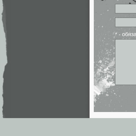
* - обя