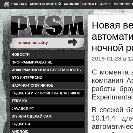
ГЛАВНАЯ
АРХИВ НОВОСТЕЙ
ANDROID
GOOGLE
APPLE
MICROSOF
Новая в
автомати
ночной 
НОВОСТИ
2019-01-28
в 1
ПРОГРАММИРОВАНИЕ
С момента в
ИНФОРМАЦИОННАЯ БЕЗОПАСНОСТЬ
ЭТО ИНТЕРЕСНО
компания A
НАУЧНО-ПОПУЛЯРНОЕ
работы бра
ГАДЖЕТЫ И УСТРОЙСТВА ДЛЯ ГИКОВ
Experimental
ТЕКУЧКА
В свежей б
JAVASCRIPT
10.14.4 дл
DIY ИЛИ СДЕЛАЙ САМ
ГАДЖЕТЫ
автоматиче
ANDROID