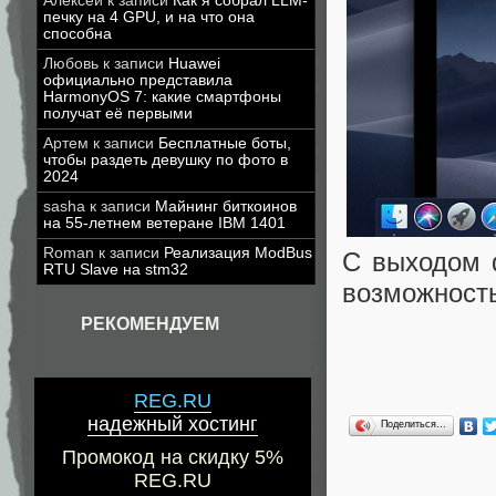
Алексей
к записи
Как я собрал LLM-
печку на 4 GPU, и на что она
способна
Любовь
к записи
Huawei
официально представила
HarmonyOS 7: какие смартфоны
получат её первыми
Артем
к записи
Бесплатные боты,
чтобы раздеть девушку по фото в
2024
sasha
к записи
Майнинг биткоинов
на 55-летнем ветеране IBM 1401
Roman
к записи
Реализация ModBus
С выходом 
RTU Slave на stm32
возможность
РЕКОМЕНДУЕМ
REG.RU
надежный хостинг
Поделиться…
Промокод на скидку 5%
REG.RU