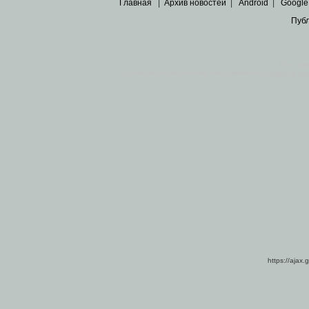
Главная
|
Архив новостей
|
Android
|
Google
Пуб
Все пра
Основными материалами сайта являются
архивные ко
https://ajax.