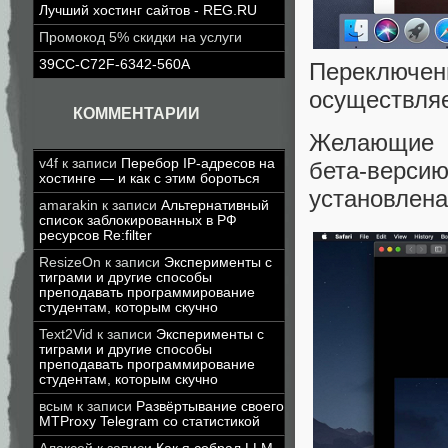
Лучший хостинг сайтов - REG.RU
Промокод 5% скидки на услуги
39CC-C72F-6342-560A
Переключени
осуществляе
КОММЕНТАРИИ
Желающие 
v4f
к записи
Перебор IP-адресов на
бета-версию
хостинге — и как с этим бороться
установлена
amarakin
к записи
Альтернативный
список заблокированных в РФ
ресурсов Re:filter
ResizeOn
к записи
Эксперименты с
тиграми и другие способы
преподавать программирование
студентам, которым скучно
Text2Vid
к записи
Эксперименты с
тиграми и другие способы
преподавать программирование
студентам, которым скучно
всым
к записи
Развёртывание своего
MTProxy Telegram со статистикой