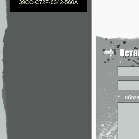
39CC-C72F-6342-560A
* - обя