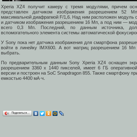
Xperia XZ4 получит камеру с тремя модулями, причем осн
представлен датчиком изображения разрешением 52 М
максимальной диафрагмой F/1,6. Над ним расположен модуль с
и датчиком изображения разрешением 16 Мп, а под ним — модул
всего 0,3 Мп. Последний, по данным источника, дол
вспомогательного элемента системы автоматической фокусиро
У Sony пока нет датчика изображения для смартфона разреше
войти в линейку IMX600. А вот матриц разрешением 16 Мп
выбрать.
По предварительным данным Sony Xperia XZ4 оснащен эк
разрешением 3360 х 1440 пикселей, имеет 6 ГБ оперативно
версии и построен на SoC Snapdragon 855. Также смартфону 
емкостью 4400 мА·ч.
Поделиться…