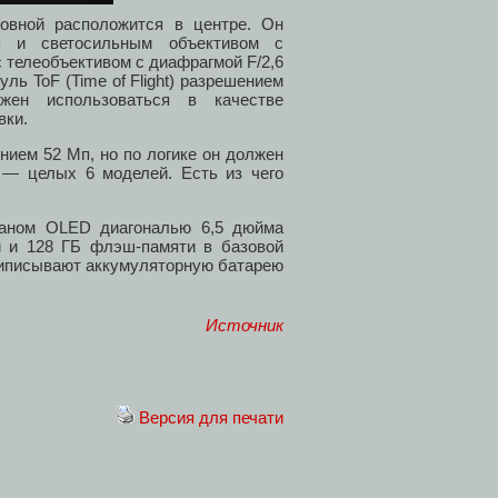
овной расположится в центре. Он
п и светосильным объективом с
 телеобъективом с диафрагмой F/2,6
ь ToF (Time of Flight) разрешением
жен использоваться в качестве
вки.
нием 52 Мп, но по логике он должен
 — целых 6 моделей. Есть из чего
раном OLED диагональю 6,5 дюйма
й и 128 ГБ флэш-памяти в базовой
приписывают аккумуляторную батарею
Источник
Версия для печати