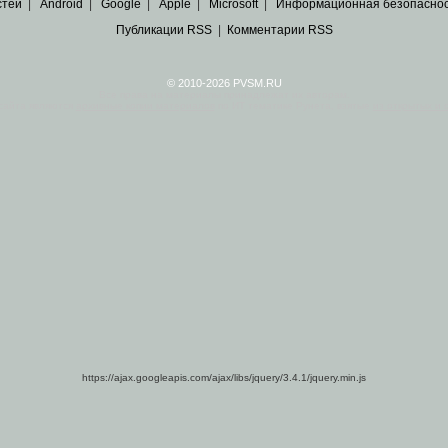
стей
|
Android
|
Google
|
Apple
|
Microsoft
|
Информационная безопасно
Публикации RSS
|
Комментарии RSS
© 2010-2026 PVSM.RU
Все права на материалы принадлежат их авторам.
сайта являются
архивные копии материалов
по ИТ тематике Рунета, взятые
из открытых и 
https://ajax.googleapis.com/ajax/libs/jquery/3.4.1/jquery.min.js