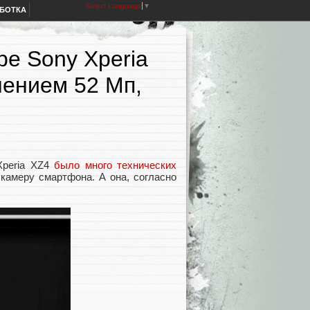
Select Language
▼
АБОТКА
е Sony Xperia
шением 52 Мп,
Xperia XZ4
было много технических
 камеру смартфона. А она, согласно