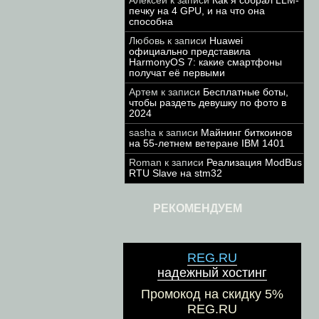
Алексей
к записи
Как я собрал LLM-
печку на 4 GPU, и на что она
способна
Любовь
к записи
Huawei
официально представила
HarmonyOS 7: какие смартфоны
получат её первыми
Артем
к записи
Бесплатные боты,
чтобы раздеть девушку по фото в
2024
sasha
к записи
Майнинг биткоинов
на 55-летнем ветеране IBM 1401
Roman
к записи
Реализация ModBus
RTU Slave на stm32
РЕКОМЕНДУЕМ
REG.RU
надежный хостинг
Промокод на скидку 5%
REG.RU