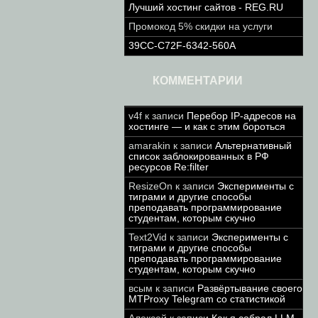
Лучший хостинг сайтов - REG.RU
Промокод 5% скидки на услуги
39CC-C72F-6342-560A
КОММЕНТАРИИ
v4f
к записи
Перебор IP-адресов на
хостинге — и как с этим бороться
amarakin
к записи
Альтернативный
список заблокированных в РФ
ресурсов Re:filter
ResizeOn
к записи
Эксперименты с
тиграми и другие способы
преподавать программирование
студентам, которым скучно
Text2Vid
к записи
Эксперименты с
тиграми и другие способы
преподавать программирование
студентам, которым скучно
всым
к записи
Развёртывание своего
MTProxy Telegram со статистикой