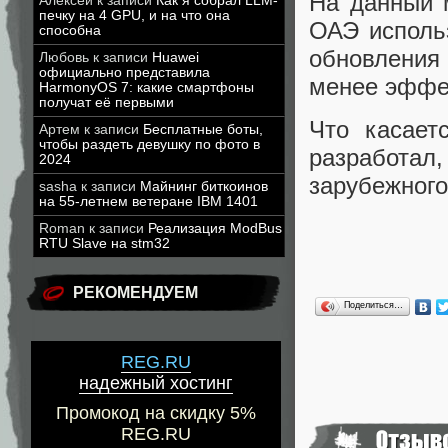
На данный 
Алексей
к записи
Как я собрал LLM-
печку на 4 GPU, и на что она
ОАЭ использ
способна
обновления 
Любовь
к записи
Huawei
официально представила
менее эффе
HarmonyOS 7: какие смартфоны
получат её первыми
Что касает
Артем
к записи
Бесплатные боты,
чтобы раздеть девушку по фото в
разработа
2024
зарубежного
sasha
к записи
Майнинг биткоинов
на 55-летнем ветеране IBM 1401
Roman
к записи
Реализация ModBus
RTU Slave на stm32
РЕКОМЕНДУЕМ
Поделиться…
REG.RU
надежный хостинг
Промокод на скидку 5%
REG.RU