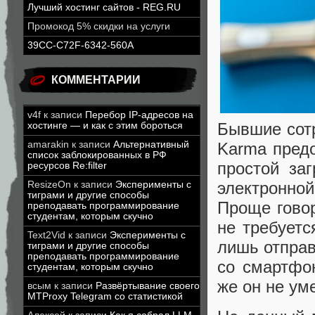
Лучший хостинг сайтов - REG.RU
Промокод 5% скидки на услуги
39CC-C72F-6342-560A
КОММЕНТАРИИ
v4f
к записи
Перебор IP-адресов на
Бывшие сотр
хостинге — и как с этим бороться
amarakin
к записи
Альтернативный
Karma предо
список заблокированных в РФ
простой за
ресурсов Re:filter
электронной
ResizeOn
к записи
Эксперименты с
тиграми и другие способы
Проще говор
преподавать программирование
студентам, которым скучно
не требуетс
Text2Vid
к записи
Эксперименты с
лишь отправ
тиграми и другие способы
преподавать программирование
со смартфон
студентам, которым скучно
же он не ум
всым
к записи
Развёртывание своего
MTProxy Telegram со статистикой