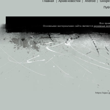
Главная
|
Архив новостей
|
Android
|
Google
Пуб
Все пра
Основными материалами сайта являются
архивные ко
https://ajax.