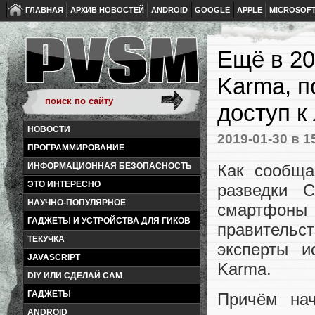
ГЛАВНАЯ
АРХИВ НОВОСТЕЙ
ANDROID
GOOGLE
APPLE
MICROSOF
Ещё в 20
Karma, п
доступ к
НОВОСТИ
2019-01-30
в 1
ПРОГРАММИРОВАНИЕ
Как сообща
ИНФОРМАЦИОННАЯ БЕЗОПАСНОСТЬ
ЭТО ИНТЕРЕСНО
разведки 
НАУЧНО-ПОПУЛЯРНОЕ
смартфоны
ГАДЖЕТЫ И УСТРОЙСТВА ДЛЯ ГИКОВ
правитель
ТЕКУЧКА
эксперты и
JAVASCRIPT
Karma.
DIY ИЛИ СДЕЛАЙ САМ
ГАДЖЕТЫ
Причём нач
ANDROID