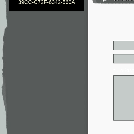
39CC-C72F-6342-560A
* - обя