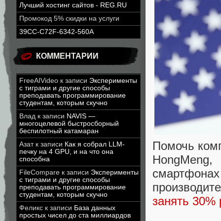
Лучший хостинг сайтов - REG.RU
Промокод 5% скидки на услуги
39CC-C72F-6342-560A
КОММЕНТАРИИ
FreeAIVideo
к записи
Эксперименты
с тиграми и другие способы
преподавать программирование
студентам, которым скучно
Влад
к записи
NAVIS —
многоцелевой быстросборный
беспилотный катамаран
Помочь комп
Азат
к записи
Как я собрал LLM-
печку на 4 GPU, и на что она
HongMeng,
способна
смартфонах
FileCompare
к записи
Эксперименты
с тиграми и другие способы
производит
преподавать программирование
студентам, которым скучно
занять 30%
Феликс
к записи
База данных
простых чисел до ста миллиардов