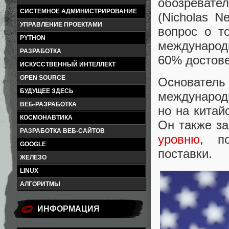
обозревате
СИСТЕМНОЕ АДМИНИСТРИРОВАНИЕ
(Nicholas N
УПРАВЛЕНИЕ ПРОЕКТАМИ
вопрос о т
PYTHON
международн
РАЗРАБОТКА
60% достов
ИСКУССТВЕННЫЙ ИНТЕЛЛЕКТ
OPEN SOURCE
Основатель
БУДУЩЕЕ ЗДЕСЬ
международ
ВЕБ-РАЗРАБОТКА
но на китай
КОСМОНАВТИКА
Он также за
РАЗРАБОТКА ВЕБ-САЙТОВ
уровню
, п
GOOGLE
поставки.
ЖЕЛЕЗО
LINUX
АЛГОРИТМЫ
ИНФОРМАЦИЯ