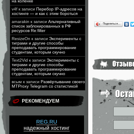
на коленке
v4f
к записи
Перебор IP-адресов на
хостинге — и как с этим бороться
amarakin
к записи
Альтернативный
Поделиться…
список заблокированных в РФ
ресурсов Re:filter
ResizeOn
к записи
Эксперименты с
тиграми и другие способы
преподавать программирование
студентам, которым скучно
Text2Vid
к записи
Эксперименты с
тиграми и другие способы
преподавать программирование
студентам, которым скучно
всым
к записи
Развёртывание своего
MTProxy Telegram со статистикой
РЕКОМЕНДУЕМ
REG.RU
надежный хостинг