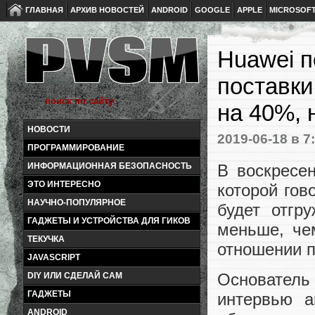
ГЛАВНАЯ
АРХИВ НОВОСТЕЙ
ANDROID
GOOGLE
APPLE
MICROSOF
Huawei п
поставки
на 40%, 
НОВОСТИ
2019-06-18
в 7
ПРОГРАММИРОВАНИЕ
В воскресе
ИНФОРМАЦИОННАЯ БЕЗОПАСНОСТЬ
ЭТО ИНТЕРЕСНО
которой гов
НАУЧНО-ПОПУЛЯРНОЕ
будет отгр
ГАДЖЕТЫ И УСТРОЙСТВА ДЛЯ ГИКОВ
меньше, че
ТЕКУЧКА
отношении п
JAVASCRIPT
Основатель 
DIY ИЛИ СДЕЛАЙ САМ
ГАДЖЕТЫ
интервью а
ANDROID