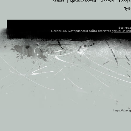
Главная
|
Архив новостей
|
Android
|
Google
Пуб
Все пра
Основными материалами сайта являются
архивные ко
https://ajax.