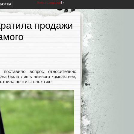
Select Language
▼
АБОТКА
кратила продажи
амого
 поставило вопрос относительно
Она была лишь немного компактнее,
стоила почти столько же.