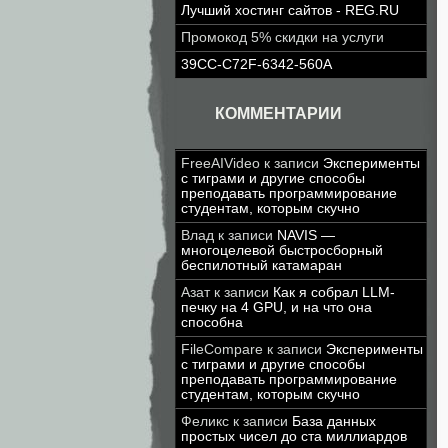
Лучший хостинг сайтов - REG.RU
Промокод 5% скидки на услуги
39CC-C72F-6342-560A
КОММЕНТАРИИ
FreeAIVideo
к записи
Эксперименты
с тиграми и другие способы
преподавать программирование
студентам, которым скучно
Влад
к записи
NAVIS —
многоцелевой быстросборный
беспилотный катамаран
Азат
к записи
Как я собрал LLM-
печку на 4 GPU, и на что она
способна
FileCompare
к записи
Эксперименты
с тиграми и другие способы
преподавать программирование
студентам, которым скучно
Феликс
к записи
База данных
простых чисел до ста миллиардов