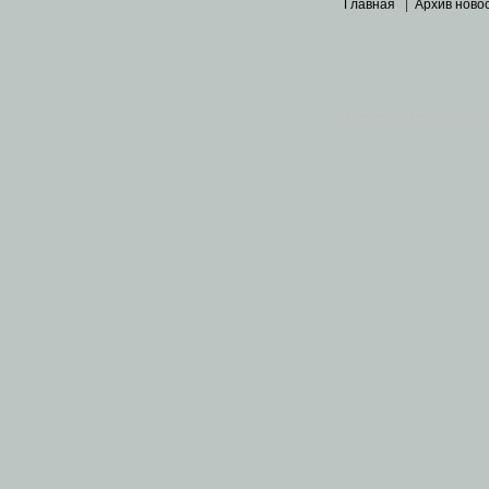
Главная
|
Архив ново
Основными материалами 