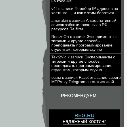
на коленке
v4f
к записи
Перебор IP-адресов на
хостинге — и как с этим бороться
amarakin
к записи
Альтернативный
список заблокированных в РФ
ресурсов Re:filter
ResizeOn
к записи
Эксперименты с
тиграми и другие способы
преподавать программирование
студентам, которым скучно
Text2Vid
к записи
Эксперименты с
тиграми и другие способы
преподавать программирование
студентам, которым скучно
всым
к записи
Развёртывание своего
MTProxy Telegram со статистикой
РЕКОМЕНДУЕМ
REG.RU
надежный хостинг