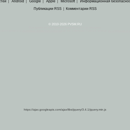
стей
|
Android
|
Google
|
Apple
|
Microsoft
|
Информационная безопасно
Публикации RSS
|
Комментарии RSS
© 2010-2026 PVSM.RU
Все права на материалы принадлежат их авторам.
сайта являются
архивные копии материалов
по ИТ тематике Рунета, взятые
из открытых и 
https://ajax.googleapis.com/ajax/libs/jquery/3.4.1/jquery.min.js