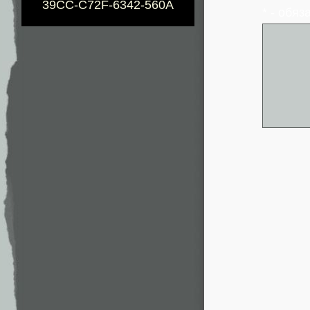
39CC-C72F-6342-560A
* - обя