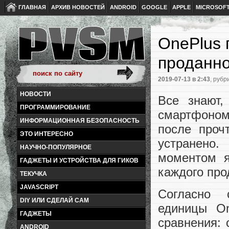
ГЛАВНАЯ
АРХИВ НОВОСТЕЙ
ANDROID
GOOGLE
APPLE
MICROSOF
OnePlus 
проданно
2019-07-13
в 2:43
, рубр
НОВОСТИ
Все знают,
ПРОГРАММИРОВАНИЕ
смартфоном
ИНФОРМАЦИОННАЯ БЕЗОПАСНОСТЬ
после проч
ЭТО ИНТЕРЕСНО
устранено
НАУЧНО-ПОПУЛЯРНОЕ
моментом я
ГАДЖЕТЫ И УСТРОЙСТВА ДЛЯ ГИКОВ
каждого про
ТЕКУЧКА
JAVASCRIPT
Согласно 
DIY ИЛИ СДЕЛАЙ САМ
единицы On
ГАДЖЕТЫ
сравнения: 
ANDROID