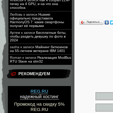
Алексей
к записи
Как я собрал LLM-
печку на 4 GPU, и на что она
способна
Любовь
к записи
Huawei
официально представила
HarmonyOS 7: какие смартфоны
Поделиться…
получат её первыми
Артем
к записи
Бесплатные боты,
чтобы раздеть девушку по фото в
2024
sasha
к записи
Майнинг биткоинов
на 55-летнем ветеране IBM 1401
Roman
к записи
Реализация ModBus
RTU Slave на stm32
РЕКОМЕНДУЕМ
REG.RU
надежный хостинг
Промокод на скидку 5%
REG.RU