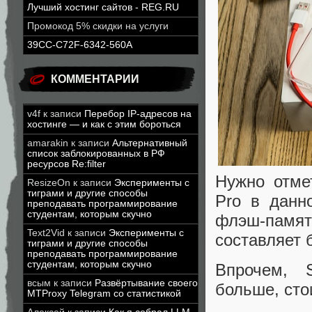
Лучший хостинг сайтов - REG.RU
Промокод 5% скидки на услуги
39CC-C72F-6342-560A
КОММЕНТАРИИ
v4f
к записи
Перебор IP-адресов на
хостинге — и как с этим бороться
amarakin
к записи
Альтернативный
список заблокированных в РФ
ресурсов Re:filter
Нужно отме
ResizeOn
к записи
Эксперименты с
тиграми и другие способы
Pro в данн
преподавать программирование
студентам, которым скучно
флэш-памяти
Text2Vid
к записи
Эксперименты с
составляет 
тиграми и другие способы
преподавать программирование
студентам, которым скучно
Впрочем, 
всым
к записи
Развёртывание своего
больше, сто
MTProxy Telegram со статистикой