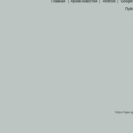
Главная
|
Архив новостей
|
Android
|
Google
Пуб
Все пра
Основными материалами сайта являются
архивные ко
https://ajax.