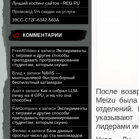
Лучший хостинг сайтов - REG.RU
Промокод 5% скидки на услуги
39CC-C72F-6342-560A
КОММЕНТАРИИ
FreeAIVideo
к записи
Эксперименты
с тиграми и другие способы
преподавать программирование
студентам, которым скучно
Влад
к записи
NAVIS —
многоцелевой быстросборный
беспилотный катамаран
После возв
Азат
к записи
Как я собрал LLM-
печку на 4 GPU, и на что она
Meizu была
способна
отделений.
FileCompare
к записи
Эксперименты
с тиграми и другие способы
указывают 
преподавать программирование
студентам, которым скучно
лидерами ин
Феликс
к записи
База данных
простых чисел до ста миллиардов