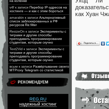
Уход Ли 
на коленке
доказательс
v4f
к записи
Перебор IP-адресов на
хостинге — и как с этим бороться
как Хуан Чж
amarakin
к записи
Альтернативный
список заблокированных в РФ
ресурсов Re:filter
ResizeOn
к записи
Эксперименты с
тиграми и другие способы
преподавать программирование
студентам, которым скучно
Поделиться…
Text2Vid
к записи
Эксперименты с
тиграми и другие способы
преподавать программирование
студентам, которым скучно
всым
к записи
Развёртывание своего
MTProxy Telegram со статистикой
РЕКОМЕНДУЕМ
REG.RU
надежный хостинг