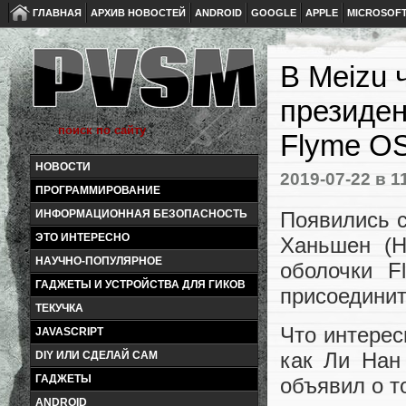
ГЛАВНАЯ
АРХИВ НОВОСТЕЙ
ANDROID
GOOGLE
APPLE
MICROSOF
В Meizu 
президен
Flyme O
НОВОСТИ
2019-07-22
в 1
ПРОГРАММИРОВАНИЕ
Появились с
ИНФОРМАЦИОННАЯ БЕЗОПАСНОСТЬ
ЭТО ИНТЕРЕСНО
Ханьшен (H
НАУЧНО-ПОПУЛЯРНОЕ
оболочки F
ГАДЖЕТЫ И УСТРОЙСТВА ДЛЯ ГИКОВ
присоединит
ТЕКУЧКА
Что интерес
JAVASCRIPT
как Ли Нан 
DIY ИЛИ СДЕЛАЙ САМ
ГАДЖЕТЫ
объявил о т
ANDROID