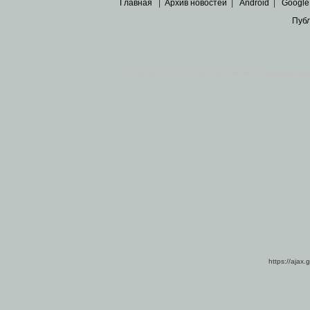
Главная
|
Архив новостей
|
Android
|
Google
Пуб
Все пра
Основными материалами сайта являются
архивные ко
https://ajax.