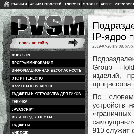
ГЛАВНАЯ
АРХИВ НОВОСТЕЙ
ANDROID
GOOGLE
APPLE
MICROSOF
Подразде
IP-ядро 
2019-07-26
в 9:08
, рубр
НОВОСТИ
Подразделен
ПРОГРАММИРОВАНИЕ
Group Hold
ИНФОРМАЦИОННАЯ БЕЗОПАСНОСТЬ
изделий, п
ЭТО ИНТЕРЕСНО
процессора.
НАУЧНО-ПОПУЛЯРНОЕ
ГАДЖЕТЫ И УСТРОЙСТВА ДЛЯ ГИКОВ
По словам
ТЕКУЧКА
устройств 
JAVASCRIPT
«граничны
DIY ИЛИ СДЕЛАЙ САМ
самоуправл
ГАДЖЕТЫ
910 служит 
ANDROID