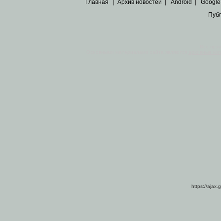
Главная
|
Архив новостей
|
Android
|
Google
Пуб
Все пра
Основными материалами сайта являются
архивные ко
https://ajax.