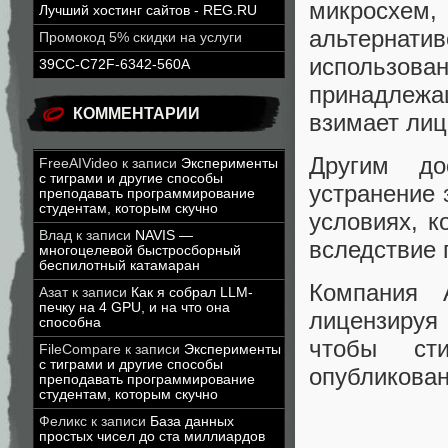
микросхе
Лучший хостинг сайтов - REG.RU
альтернат
Промокод 5% скидки на услуги
использова
39CC-C72F-6342-560A
принадлеж
КОММЕНТАРИИ
взимает лиц
Другим до
FreeAIVideo
к записи
Эксперименты
с тиграми и другие способы
устранение 
преподавать программирование
студентам, которым скучно
условиях, к
Влад
к записи
NAVIS —
вследствие 
многоцелевой быстросборный
беспилотный катамаран
Компания A
Азат
к записи
Как я собрал LLM-
печку на 4 GPU, и на что она
лицензируя
способна
чтобы сти
FileCompare
к записи
Эксперименты
с тиграми и другие способы
опубликован
преподавать программирование
студентам, которым скучно
Феликс
к записи
База данных
простых чисел до ста миллиардов