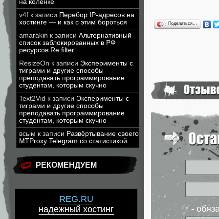
на коленке
v4f
к записи
Перебор IP-адресов на
хостинге — и как с этим бороться
Поделиться…
amarakin
к записи
Альтернативный
список заблокированных в РФ
ресурсов Re:filter
ResizeOn
к записи
Эксперименты с
тиграми и другие способы
преподавать программирование
студентам, которым скучно
Text2Vid
к записи
Эксперименты с
тиграми и другие способы
преподавать программирование
студентам, которым скучно
всым
к записи
Развёртывание своего
MTProxy Telegram со статистикой
РЕКОМЕНДУЕМ
REG.RU
* - обя
надежный хостинг