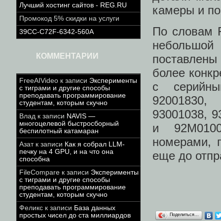
Лучший хостинг сайтов - REG.RU
камеры и по
Промокод 5% скидки на услуги
По словам F
39CC-C72F-6342-560A
небольшо
КОММЕНТАРИИ
поставлены
более конкр
FreeAIVideo
к записи
Эксперименты
с серийны
с тиграми и другие способы
преподавать программирование
92001830,
студентам, которым скучно
93001038, 9
Влад
к записи
NAVIS —
многоцелевой быстросборный
и 92M0100
беспилотный катамаран
номерами, 
Азат
к записи
Как я собрал LLM-
печку на 4 GPU, и на что она
еще до отпр
способна
FileCompare
к записи
Эксперименты
с тиграми и другие способы
преподавать программирование
студентам, которым скучно
Феликс
к записи
База данных
простых чисел до ста миллиардов
Поделиться…