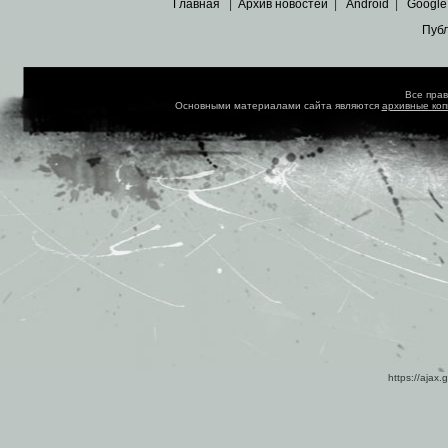
Главная
|
Архив новостей
|
Android
|
Google
Пуб
Все пра
Основными материалами сайта являются
архивные ко
https://ajax.