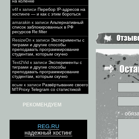
на коленке
v4f
к записи
Перебор IP-адресов на
хостинге — и как с этим бороться
amarakin
к записи
Альтернативный
список заблокированных в РФ
ресурсов Re:filter
ResizeOn
к записи
Эксперименты с
тиграми и другие способы
преподавать программирование
студентам, которым скучно
Text2Vid
к записи
Эксперименты с
тиграми и другие способы
преподавать программирование
студентам, которым скучно
всым
к записи
Развёртывание своего
MTProxy Telegram со статистикой
РЕКОМЕНДУЕМ
* - обя
REG.RU
надежный хостинг