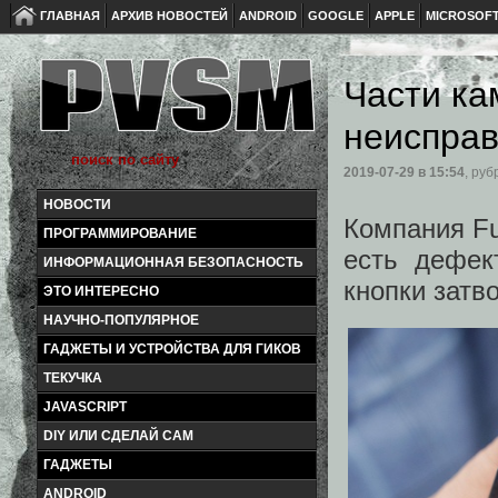
ГЛАВНАЯ
АРХИВ НОВОСТЕЙ
ANDROID
GOOGLE
APPLE
MICROSOF
Части ка
неисправ
2019-07-29
в 15:54
, руб
НОВОСТИ
Компания Fu
ПРОГРАММИРОВАНИЕ
есть дефек
ИНФОРМАЦИОННАЯ БЕЗОПАСНОСТЬ
кнопки затв
ЭТО ИНТЕРЕСНО
НАУЧНО-ПОПУЛЯРНОЕ
ГАДЖЕТЫ И УСТРОЙСТВА ДЛЯ ГИКОВ
ТЕКУЧКА
JAVASCRIPT
DIY ИЛИ СДЕЛАЙ САМ
ГАДЖЕТЫ
ANDROID