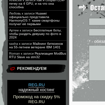
Алексей
к записи
Как я собрал LLM-
печку на 4 GPU, и на что она
способна
Любовь
к записи
Huawei
официально представила
HarmonyOS 7: какие смартфоны
получат её первыми
Артем
к записи
Бесплатные боты,
чтобы раздеть девушку по фото в
2024
* - обя
sasha
к записи
Майнинг биткоинов
на 55-летнем ветеране IBM 1401
Roman
к записи
Реализация ModBus
RTU Slave на stm32
РЕКОМЕНДУЕМ
REG.RU
надежный хостинг
Промокод на скидку 5%
REG.RU