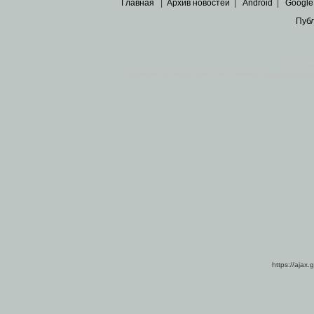
Главная
|
Архив новостей
|
Android
|
Google
Пуб
Все пра
Основными материалами сайта являются
архивные ко
https://ajax.