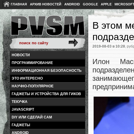
ГЛАВНАЯ
АРХИВ НОВОСТЕЙ
ANDROID
GOOGLE
APPLE
MICROSOF
В этом м
подразде
2019-08-03
в 10:28
, руб
НОВОСТИ
Илон Мас
ПРОГРАММИРОВАНИЕ
подразделе
ИНФОРМАЦИОННАЯ БЕЗОПАСНОСТЬ
занимающег
ЭТО ИНТЕРЕСНО
предпринима
НАУЧНО-ПОПУЛЯРНОЕ
ГАДЖЕТЫ И УСТРОЙСТВА ДЛЯ ГИКОВ
ТЕКУЧКА
JAVASCRIPT
DIY ИЛИ СДЕЛАЙ САМ
ГАДЖЕТЫ
ANDROID