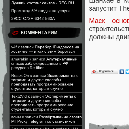
Шанхае в ко
Лучший хостинг сайтов - REG.RU
запустит Th
Промокод 5% скидки на услуги
39CC-C72F-6342-560A
Маск осно
строительст
КОММЕНТАРИИ
должны двиг
v4f
к записи
Перебор IP-адресов на
хостинге — и как с этим бороться
amarakin
к записи
Альтернативный
список заблокированных в РФ
ресурсов Re:filter
Поделиться…
ResizeOn
к записи
Эксперименты с
тиграми и другие способы
преподавать программирование
студентам, которым скучно
Text2Vid
к записи
Эксперименты с
тиграми и другие способы
преподавать программирование
студентам, которым скучно
всым
к записи
Развёртывание своего
MTProxy Telegram со статистикой