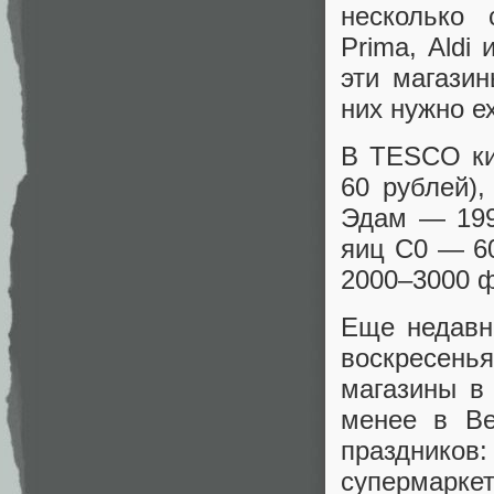
несколько 
Prima, Aldi 
эти магазин
них нужно е
В TESCO ки
60 рублей)
Эдам — 199
яиц С0 — 60
2000–3000 ф
Еще недавн
воскресенья
магазины в
менее в Ве
празднико
супермарк