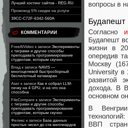
вопросы в н
Лучший хостинг сайтов - REG.RU
Промокод 5% скидки на услуги
39CC-C72F-6342-560A
Будапешт 
Согласно
и
КОММЕНТАРИИ
Будапешт во
жизни в 20
FreeAIVideo
к записи
Эксперименты
с тиграми и другие способы
опередив та
преподавать программирование
студентам, которым скучно
Москву (16
Влад
к записи
NAVIS —
University в
многоцелевой быстросборный
беспилотный катамаран
развитой э
Азат
к записи
Как я собрал LLM-
дохода. В 
печку на 4 GPU, и на что она
способна
основном он
FileCompare
к записи
Эксперименты
с тиграми и другие способы
В Венгри
преподавать программирование
студентам, которым скучно
технологий
Феликс
к записи
База данных
ВВП стра
простых чисел до ста миллиардов