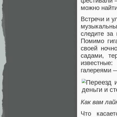
фестивали —
можно найт
Встречи и у
музыкальн
следите за
Помимо гиг
своей ночн
садами, те
известные
галереями —
Как вам лай
Что касает