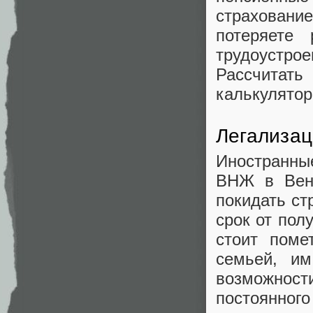
страхование
потеряете 
трудоустро
Рассчитат
калькулято
Легализац
Иностранны
ВНЖ в Венг
покидать ст
срок от пол
стоит поме
семьей, и
возможности
постоянног