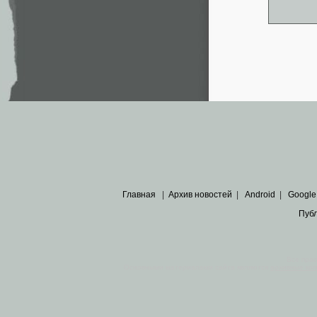
Главная
|
Архив новостей
|
Android
|
Google
Пуб
Все пра
Основными материалами сайта являются
архивные ко