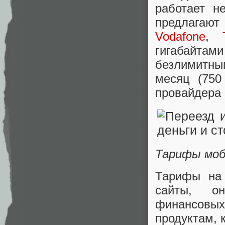
работает н
предлагают
Vodafone
,
гигабайтами
безлимитны
месяц (750
провайдера 
Тарифы моб
Тарифы на 
сайты, он
финансовых
продуктам, 