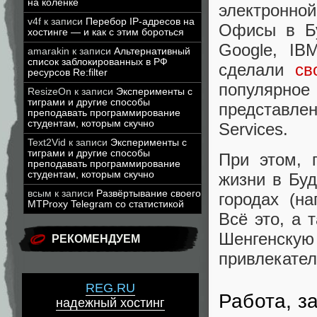
на коленке
электронно
v4f
к записи
Перебор IP-адресов на
Офисы в Б
хостинге — и как с этим бороться
Google, IBM
amarakin
к записи
Альтернативный
список заблокированных в РФ
сделали
св
ресурсов Re:filter
популярное 
ResizeOn
к записи
Эксперименты с
тиграми и другие способы
представлен
преподавать программирование
студентам, которым скучно
Services.
Text2Vid
к записи
Эксперименты с
тиграми и другие способы
При этом,
преподавать программирование
студентам, которым скучно
жизни в Буд
всым
к записи
Развёртывание своего
городах (на
MTProxy Telegram со статистикой
Всё это, а 
Шенгенск
РЕКОМЕНДУЕМ
привлекател
REG.RU
Работа, з
надежный хостинг