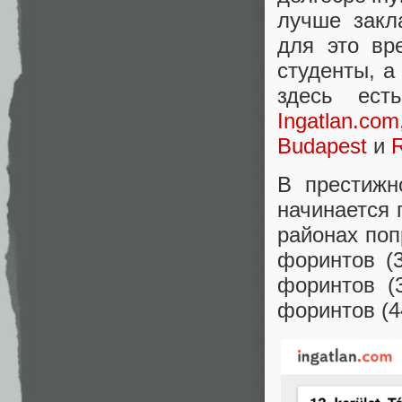
лучше закл
для это вр
студенты, а
здесь ес
Ingatlan.com
Budapest
и
R
В престижн
начинается 
районах поп
форинтов (
форинтов (
форинтов (4