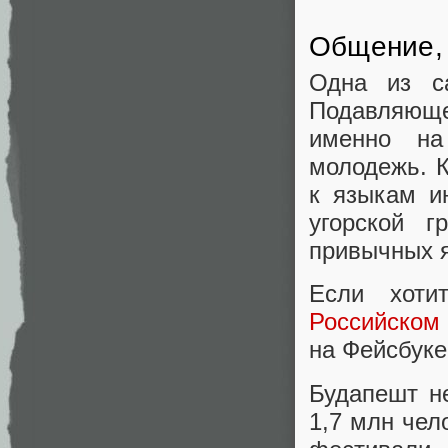
Общение, 
Одна из с
Подавляюще
именно на
молодежь. К
к языкам и
угорской г
привычных я
Если хоти
Российском 
на Фейсбук
Будапешт не
1,7 млн чел