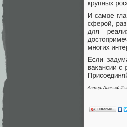
крупных рос
И самое гла
сферой, раз
для реали
достоприме
многих инте
Если задум
вакансии с 
Присоединяй
Автор: Алексей Ис
Поделиться…