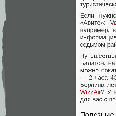
туристическ
Если нужн
«Авито»:
Va
например, 
информацие
седьмом рай
Путешествов
Балатон, на
можно покат
— 2 часа 40
Берлина лет
WizzAir
? У 
для вас с п
Полезные 