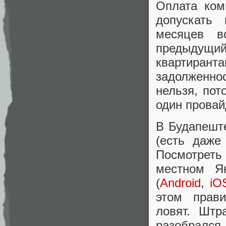
Оплата ком
допускать
месяцев в
предыдущий
квартиран
задолженнос
нельзя, пот
один провай
В Будапеште
(есть даже
Посмотреть 
местном Я
(
Android
,
iO
этом прави
ловят. Штр
разобрался