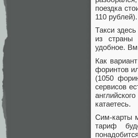
поездка сто
110 рублей).
Такси здесь
из стран
удобное. В
Как вариан
форинтов ил
(1050 фори
сервисов ес
английско
катаетесь.
Сим-карты м
тариф буд
понадобит