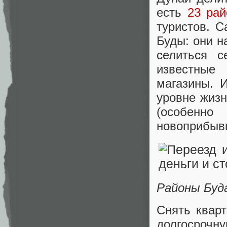
есть
23 рай
туристов. 
Буды: они н
селиться 
известные 
магазины. 
уровне жизн
(особенн
новоприбыв
Районы Буд
Снять квар
долгосрочн