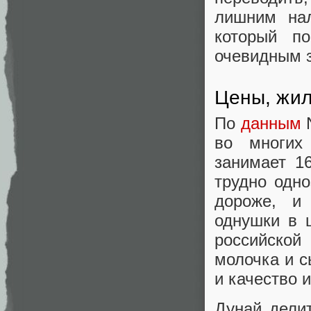
лишним нал
который п
очевидным 
Цены, жил
По
данным
N
во многих 
занимает 1
трудно одно
дороже, и
однушки в 
российской
молочка и 
и качество 
Дунай делит