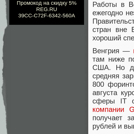
Промокод на скидку 5%
Работы в В
REG.RU
ежегодно не
39CC-C72F-6342-560A
Правитель
стран вне 
хороший спе
Венгрия —
там ниже п
США. Но д
средняя зар
800 форинт
августа кур
сферы IT 
компании G
получает з
рублей и вы