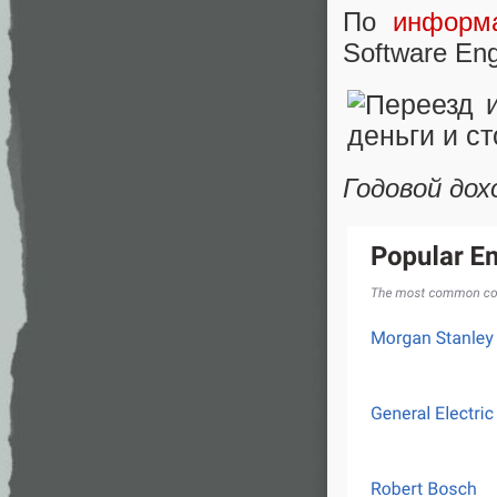
По
информ
Software Eng
Годовой дох