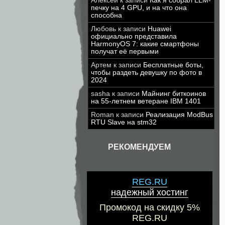
Алексей
к записи
Как я собрал LLM-
печку на 4 GPU, и на что она
способна
Любовь
к записи
Huawei
официально представила
HarmonyOS 7: какие смартфоны
получат её первыми
Артем
к записи
Бесплатные боты,
чтобы раздеть девушку по фото в
2024
sasha
к записи
Майнинг биткоинов
на 55-летнем ветеране IBM 1401
Roman
к записи
Реализация ModBus
RTU Slave на stm32
РЕКОМЕНДУЕМ
REG.RU
надежный хостинг
Промокод на скидку 5%
REG.RU