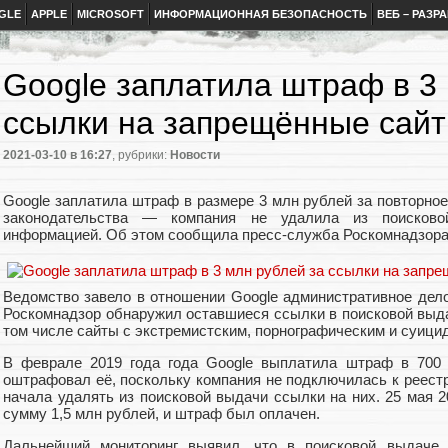
GLE
APPLE
MICROSOFT
ИНФОРМАЦИОННАЯ БЕЗОПАСНОСТЬ
ВЕБ – РАЗР
Google заплатила штраф в 3 
ссылки на запрещённые сайт
2021-03-10
в 16:27
, рубрики:
Новости
Google заплатила штраф в размере 3 млн рублей за повторно
законодательства — компания не удалила из поисков
информацией. Об этом сообщила пресс-служба Роскомнадзор
Ведомство завело в отношении Google административное дело 
Роскомнадзор обнаружил оставшиеся ссылки в поисковой выда
том числе сайты с экстремистским, порнографическим и суиц
В феврале 2019 года года Google выплатила штраф в 700 
оштрафовал её, поскольку компания не подключилась к реест
начала удалять из поисковой выдачи ссылки на них. 25 мая 
сумму 1,5 млн рублей, и штраф был оплачен.
Дальнейший мониторинг выявил, что в поисковой выдаче