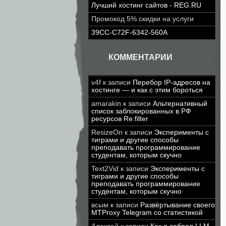
Лучший хостинг сайтов - REG.RU
Промокод 5% скидки на услуги
39CC-C72F-6342-560A
КОММЕНТАРИИ
v4f
к записи
Перебор IP-адресов на
хостинге — и как с этим бороться
amarakin
к записи
Альтернативный
список заблокированных в РФ
ресурсов Re:filter
ResizeOn
к записи
Эксперименты с
тиграми и другие способы
преподавать программирование
студентам, которым скучно
Text2Vid
к записи
Эксперименты с
тиграми и другие способы
преподавать программирование
студентам, которым скучно
всым
к записи
Развёртывание своего
MTProxy Telegram со статистикой