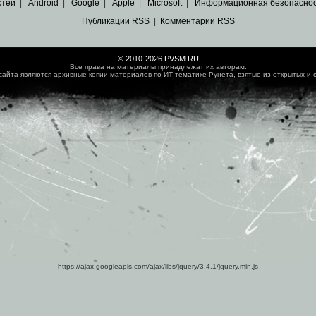
стей
|
Android
|
Google
|
Apple
|
Microsoft
|
Информационная безопасно
Публикации RSS
|
Комментарии RSS
© 2010-2026 PVSM.RU
Все права на материалы принадлежат их авторам.
сайта являются
архивные копии материалов
по ИТ тематике Рунета, взятые
из открытых и 
https://ajax.googleapis.com/ajax/libs/jquery/3.4.1/jquery.min.js