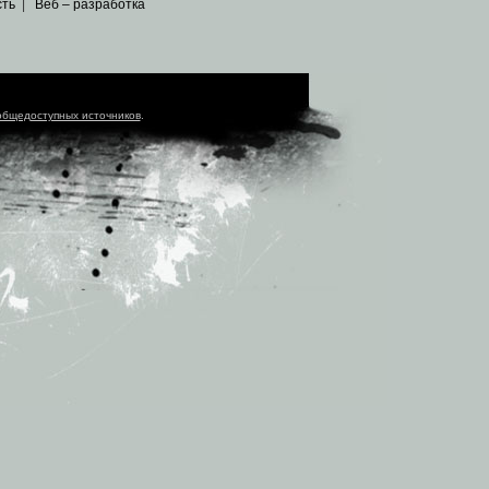
сть
|
Веб – разработка
общедоступных источников
.