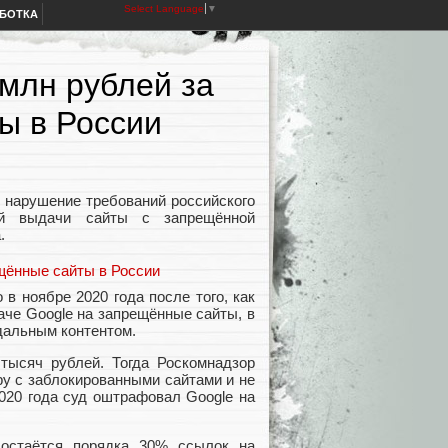
Select Language
▼
АБОТКА
млн рублей за
ы в России
е нарушение требований российского
ой выдачи сайты с запрещённой
а.
в ноябре 2020 года после того, как
че Google на запрещённые сайты, в
идальным контентом.
тысяч рублей. Тогда Роскомнадзор
ру с заблокированными сайтами и не
2020 года суд оштрафовал Google на
 остаётся порядка 30% ссылок на