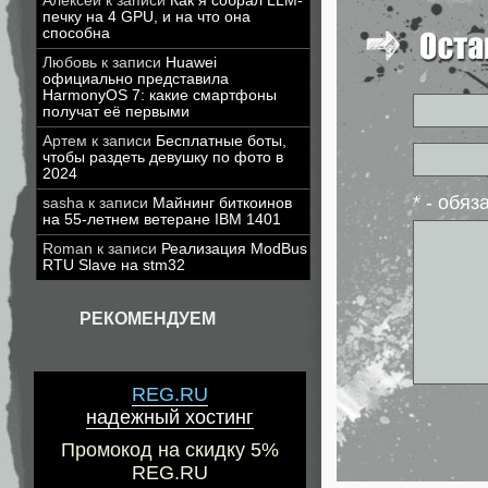
Алексей
к записи
Как я собрал LLM-
печку на 4 GPU, и на что она
способна
Любовь
к записи
Huawei
официально представила
HarmonyOS 7: какие смартфоны
получат её первыми
Артем
к записи
Бесплатные боты,
чтобы раздеть девушку по фото в
2024
* - обя
sasha
к записи
Майнинг биткоинов
на 55-летнем ветеране IBM 1401
Roman
к записи
Реализация ModBus
RTU Slave на stm32
РЕКОМЕНДУЕМ
REG.RU
надежный хостинг
Промокод на скидку 5%
REG.RU