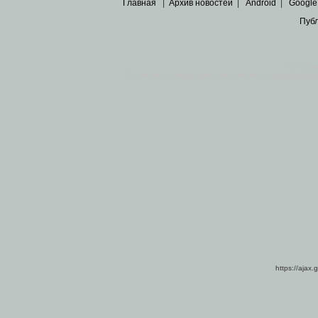
Главная
|
Архив новостей
|
Android
|
Google
Пуб
Все пра
Основными материалами сайта являются
архивные ко
https://ajax.