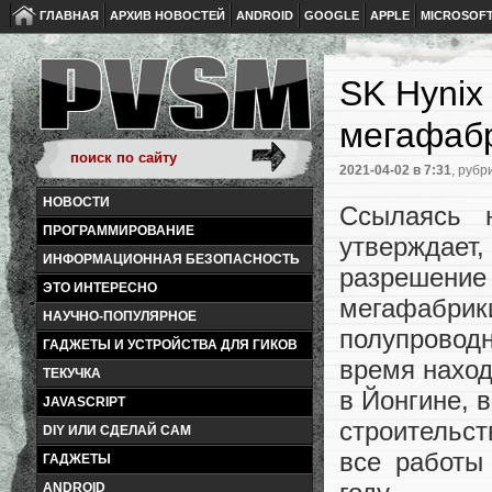
ГЛАВНАЯ
АРХИВ НОВОСТЕЙ
ANDROID
GOOGLE
APPLE
MICROSOF
SK Hynix
мегафабр
2021-04-02
в 7:31
, рубр
НОВОСТИ
Ссылаясь 
ПРОГРАММИРОВАНИЕ
утверждае
ИНФОРМАЦИОННАЯ БЕЗОПАСНОСТЬ
разрешен
ЭТО ИНТЕРЕСНО
мегафаб
НАУЧНО-ПОПУЛЯРНОЕ
полупроводн
ГАДЖЕТЫ И УСТРОЙСТВА ДЛЯ ГИКОВ
время наход
ТЕКУЧКА
в Йонгине, 
JAVASCRIPT
строительст
DIY ИЛИ СДЕЛАЙ САМ
все работы
ГАДЖЕТЫ
ANDROID