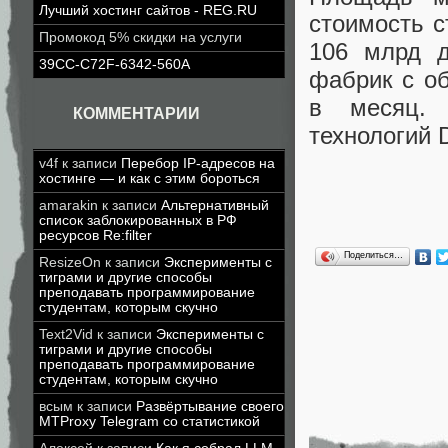
Лучший хостинг сайтов - REG.RU
стоимость с
Промокод 5% скидки на услуги
106 млрд д
39CC-C72F-6342-560A
фабрик с о
в месяц. 
КОММЕНТАРИИ
технологий 
v4f
к записи
Перебор IP-адресов на
хостинге — и как с этим бороться
amarakin
к записи
Альтернативный
список заблокированных в РФ
ресурсов Re:filter
Поделиться…
ResizeOn
к записи
Эксперименты с
тиграми и другие способы
преподавать программирование
студентам, которым скучно
Text2Vid
к записи
Эксперименты с
тиграми и другие способы
преподавать программирование
студентам, которым скучно
всым
к записи
Развёртывание своего
MTProxy Telegram со статистикой