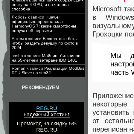
Алексей
к записи
Как я собрал LLM-
печку на 4 GPU, и на что она
Microsoft т
способна
в Windows
Любовь
к записи
Huawei
официально представила
визуальному
HarmonyOS 7: какие смартфоны
получат её первыми
Грохоцки по
Артем
к записи
Бесплатные боты,
чтобы раздеть девушку по фото в
2024
Мы до
sasha
к записи
Майнинг биткоинов
на 55-летнем ветеране IBM 1401
настро
Roman
к записи
Реализация ModBus
часть 
RTU Slave на stm32
РЕКОМЕНДУЕМ
Приложение
некоторые 
REG.RU
установить
надежный хостинг
от остальн
Промокод на скидку 5%
переписан н
REG.RU