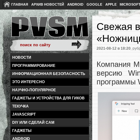
ГЛАВНАЯ
АРХИВ НОВОСТЕЙ
ANDROID
GOOGLE
APPLE
MICROSOF
Свежая в
«Ножницы
2021-08-12
в 18:20
, руб
НОВОСТИ
Компания Mi
ПРОГРАММИРОВАНИЕ
версию Win
ИНФОРМАЦИОННАЯ БЕЗОПАСНОСТЬ
программы W
ЭТО ИНТЕРЕСНО
НАУЧНО-ПОПУЛЯРНОЕ
ГАДЖЕТЫ И УСТРОЙСТВА ДЛЯ ГИКОВ
ТЕКУЧКА
JAVASCRIPT
DIY ИЛИ СДЕЛАЙ САМ
ГАДЖЕТЫ
ANDROID