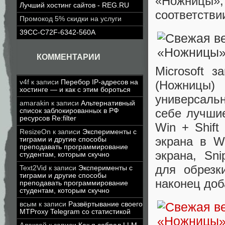
«Ножницы», 
Лучший хостинг сайтов - REG.RU
соответстви
Промокод 5% скидки на услуги
39CC-C72F-6342-560A
КОММЕНТАРИИ
Microsoft з
(Ножницы
v4f
к записи
Перебор IP-адресов на
хостинге — и как с этим бороться
универсаль
amarakin
к записи
Альтернативный
себе лучши
список заблокированных в РФ
ресурсов Re:filter
Win + Shif
ResizeOn
к записи
Эксперименты с
экрана в W
тиграми и другие способы
преподавать программирование
экрана, Sn
студентам, которым скучно
для обрезки
Text2Vid
к записи
Эксперименты с
тиграми и другие способы
наконец доб
преподавать программирование
студентам, которым скучно
всым
к записи
Развёртывание своего
MTProxy Telegram со статистикой