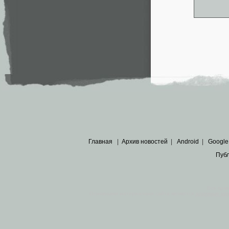
Главная
|
Архив новостей
|
Android
|
Google
Пуб
Все пра
Основными материалами сайта являются
архивные ко