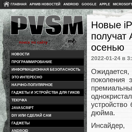
ГЛАВНАЯ
АРХИВ НОВОСТЕЙ
ANDROID
GOOGLE
APPLE
MICROSOF
Новые iP
получат 
осенью
НОВОСТИ
2022-01-24
в 3
ПРОГРАММИРОВАНИЕ
Ожидается
ИНФОРМАЦИОННАЯ БЕЗОПАСНОСТЬ
ЭТО ИНТЕРЕСНО
поколения 
НАУЧНО-ПОПУЛЯРНОЕ
премиаль
ГАДЖЕТЫ И УСТРОЙСТВА ДЛЯ ГИКОВ
однокрист
ТЕКУЧКА
устройство 
JAVASCRIPT
дюйма.
DIY ИЛИ СДЕЛАЙ САМ
ГАДЖЕТЫ
Инсайдер,
ANDROID