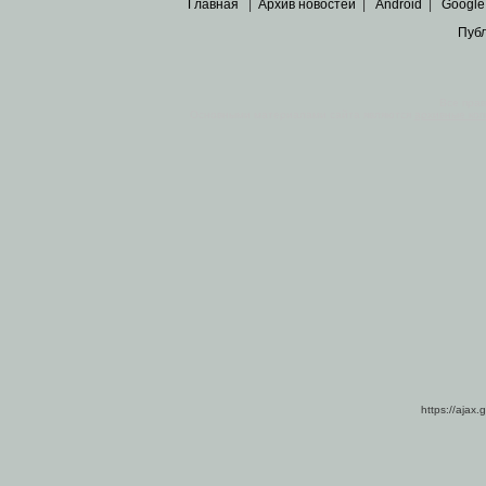
Главная
|
Архив новостей
|
Android
|
Google
Пуб
Все пра
Основными материалами сайта являются
архивные ко
https://ajax.