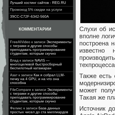
Лучший хостинг сайтов - REG.RU
Промокод 5% скидки на услуги
39CC-C72F-6342-560A
Слухи об ис
КОММЕНТАРИИ
вполне логи
построена н
FreeAIVideo
к записи
Эксперименты
с тиграми и другие способы
известно 
преподавать программирование
студентам, которым скучно
производи
Влад
к записи
NAVIS —
техпроцесса
многоцелевой быстросборный
беспилотный катамаран
Также есть 
Азат
к записи
Как я собрал LLM-
печку на 4 GPU, и на что она
модернизир
способна
может полу
FileCompare
к записи
Эксперименты
с тиграми и другие способы
Такая же пл
преподавать программирование
студентам, которым скучно
Источник д
Феликс
к записи
База данных
простых чисел до ста миллиардов