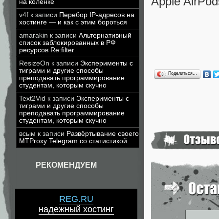
Apple AirPo
на коленке
v4f
к записи
Перебор IP-адресов на
хостинге — и как с этим бороться
amarakin
к записи
Альтернативный
список заблокированных в РФ
ресурсов Re:filter
ResizeOn
к записи
Эксперименты с
тиграми и другие способы
Поделиться…
преподавать программирование
студентам, которым скучно
Text2Vid
к записи
Эксперименты с
тиграми и другие способы
преподавать программирование
студентам, которым скучно
всым
к записи
Развёртывание своего
MTProxy Telegram со статистикой
РЕКОМЕНДУЕМ
REG.RU
надежный хостинг