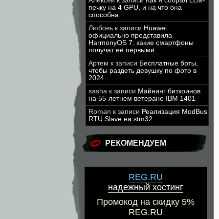
Алексей
к записи
Как я собрал LLM-
печку на 4 GPU, и на что она
способна
Любовь
к записи
Huawei
официально представила
HarmonyOS 7: какие смартфоны
получат её первыми
Артем
к записи
Бесплатные боты,
чтобы раздеть девушку по фото в
2024
sasha
к записи
Майнинг биткоинов
на 55-летнем ветеране IBM 1401
Roman
к записи
Реализация ModBus
RTU Slave на stm32
РЕКОМЕНДУЕМ
REG.RU
надежный хостинг
Промокод на скидку 5%
REG.RU