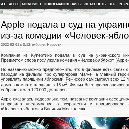
GLE
APPLE
MICROSOFT
ИНФОРМАЦИОННАЯ БЕЗОПАСНОСТЬ
ВЕБ – РАЗР
Apple подала в суд на украи
из-за комедии «Человек-ябл
2022-02-01
в 8:12
, рубрики:
Новости
Компания из Купертино подала в суд на украинского ки
Предметом спора послужила комедия «Человек-яблоко» (Apple-
По названию можно предположить, что в фильме есть связь с к
пародия на фильмы про супергероев Marvel, а главный герой
управлять парящими яблоками. Режиссер сам сыграл всех 12 п
2
дома в комнате площадью 15 м
. Фильм был профинансирован 
собрано около 120 000 долларов.
Apple оказалась недовольна тем, название компании ассоции
направила уведомление о возражении и инициировала с
«Человека-яблоко» и Василия Москаленко.