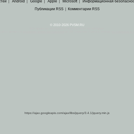
стей
|
Android
|
Google
|
Apple
|
Microsoft
|
Информационная безопасно
Публикации RSS
|
Комментарии RSS
© 2010-2026 PVSM.RU
Все права на материалы принадлежат их авторам.
сайта являются
архивные копии материалов
по ИТ тематике Рунета, взятые
из открытых и 
https://ajax.googleapis.com/ajax/libs/jquery/3.4.1/jquery.min.js