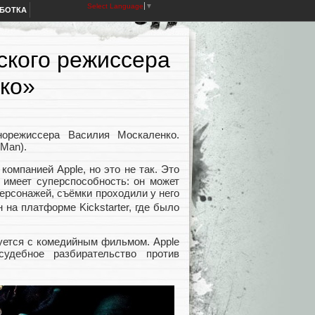
Select Language
▼
АБОТКА
нского режиссера
око»
норежиссера Василия Москаленко.
Man).
омпанией Apple, но это не так. Это
 имеет суперспособность: он может
ерсонажей, съёмки проходили у него
на платформе Kickstarter, где было
руется с комедийным фильмом. Apple
удебное разбирательство против