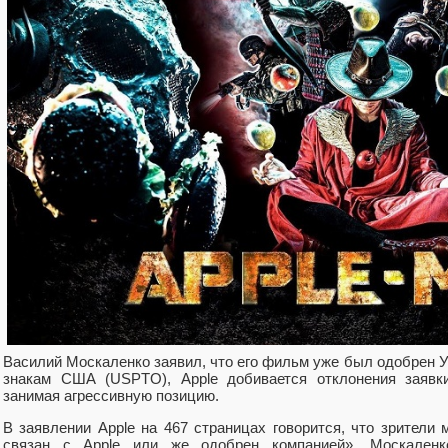
Василий Москаленко заявил, что его фильм уже был одобрен 
знакам США (USPTO), Apple добивается отклонения заявки
занимая агрессивную позицию.
В заявлении Apple на 467 страницах говорится, что зрители 
связан с Apple или же одобрен компанией». Москален