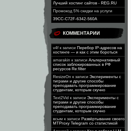
Лучший хостинг сайтов - REG.RU
Промокод 5% скидки на услуги
39CC-C72F-6342-560A
КОММЕНТАРИИ
v4f
к записи
Перебор IP-адресов на
хостинге — и как с этим бороться
amarakin
к записи
Альтернативный
список заблокированных в РФ
ресурсов Re:filter
ResizeOn
к записи
Эксперименты с
тиграми и другие способы
преподавать программирование
студентам, которым скучно
Text2Vid
к записи
Эксперименты с
тиграми и другие способы
преподавать программирование
студентам, которым скучно
всым
к записи
Развёртывание своего
MTProxy Telegram со статистикой