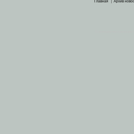
Главная
|
Архив ново
Основными материалами 