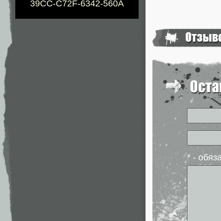
39CC-C72F-6342-560A
* - обя