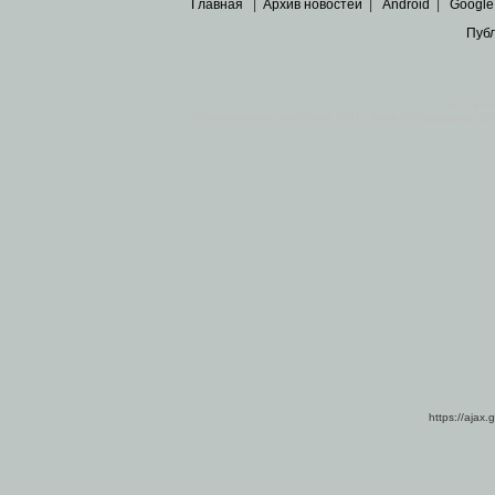
Главная
|
Архив новостей
|
Android
|
Google
Пуб
Все пра
Основными материалами сайта являются
архивные ко
https://ajax.