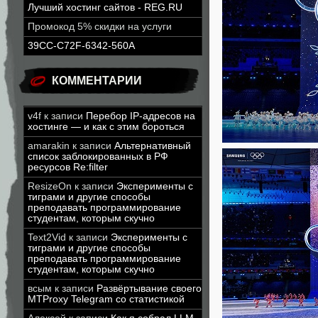
Лучший хостинг сайтов - REG.RU
Промокод 5% скидки на услуги
39CC-C72F-6342-560A
КОММЕНТАРИИ
v4f
к записи
Перебор IP-адресов на
хостинге — и как с этим бороться
amarakin
к записи
Альтернативный
список заблокированных в РФ
ресурсов Re:filter
ResizeOn
к записи
Эксперименты с
тиграми и другие способы
преподавать программирование
студентам, которым скучно
Text2Vid
к записи
Эксперименты с
тиграми и другие способы
преподавать программирование
студентам, которым скучно
всым
к записи
Развёртывание своего
MTProxy Telegram со статистикой