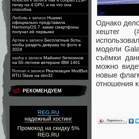
Алексей
к записи
Как я собрал LLM-
печку на 4 GPU, и на что она
способна
Любовь
к записи
Huawei
Однако дело
официально представила
HarmonyOS 7: какие смартфоны
хештег (
получат её первыми
использова
Артем
к записи
Бесплатные боты,
чтобы раздеть девушку по фото в
модели Gala
2024
съёмки дан
sasha
к записи
Майнинг биткоинов
на 55-летнем ветеране IBM 1401
можно виде
Roman
к записи
Реализация ModBus
новые флагм
RTU Slave на stm32
отношения к
РЕКОМЕНДУЕМ
REG.RU
надежный хостинг
Поделиться…
Промокод на скидку 5%
REG.RU