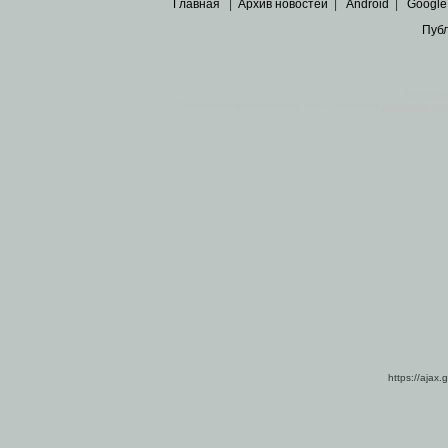
Главная
|
Архив новостей
|
Android
|
Google
Пуб
Все пра
Основными материалами сайта являются
архивные ко
https://ajax.