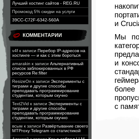
Лучший хостинг сайтов - REG.RU
накопи
Промокод 5% скидки на услуги
портат
39CC-C72F-6342-560A
и Cruci
КОММЕНТАРИИ
Мы по
катего
v4f
к записи
Перебор IP-адресов на
предла
хостинге — и как с этим бороться
и конс
amarakin
к записи
Альтернативный
список заблокированных в РФ
станд
ресурсов Re:filter
гейме
ResizeOn
к записи
Эксперименты с
тиграми и другие способы
более
преподавать программирование
студентам, которым скучно
пропус
Text2Vid
к записи
Эксперименты с
с памят
тиграми и другие способы
преподавать программирование
студентам, которым скучно
всым
к записи
Развёртывание своего
MTProxy Telegram со статистикой