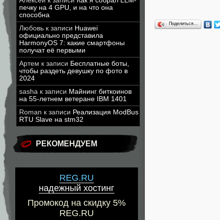
Алексей
к записи
Как я собрал LLM-
печку на 4 GPU, и на что она
способна
Поделиться…
Любовь
к записи
Huawei
официально представила
HarmonyOS 7: какие смартфоны
получат её первыми
Артем
к записи
Бесплатные боты,
чтобы раздеть девушку по фото в
2024
sasha
к записи
Майнинг биткоинов
на 55-летнем ветеране IBM 1401
Roman
к записи
Реализация ModBus
RTU Slave на stm32
РЕКОМЕНДУЕМ
REG.RU
надежный хостинг
Промокод на скидку 5%
REG.RU