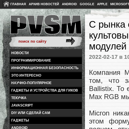
ГЛАВНАЯ
АРХИВ НОВОСТЕЙ
ANDROID
GOOGLE
APPLE
MICROSOF
С рынка 
культовы
модулей C
НОВОСТИ
2022-02-17
в 1
ПРОГРАММИРОВАНИЕ
ИНФОРМАЦИОННАЯ БЕЗОПАСНОСТЬ
Компания M
ЭТО ИНТЕРЕСНО
том, что з
НАУЧНО-ПОПУЛЯРНОЕ
Ballistix. То
ГАДЖЕТЫ И УСТРОЙСТВА ДЛЯ ГИКОВ
Max RGB мы
ТЕКУЧКА
JAVASCRIPT
Micron ника
DIY ИЛИ СДЕЛАЙ САМ
этом форму
ГАДЖЕТЫ
ANDROID