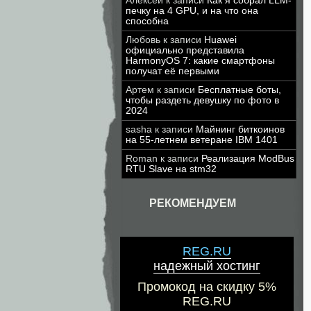
Алексей
к записи
Как я собрал LLM-
печку на 4 GPU, и на что она
способна
Любовь
к записи
Huawei
официально представила
HarmonyOS 7: какие смартфоны
получат её первыми
Артем
к записи
Бесплатные боты,
чтобы раздеть девушку по фото в
2024
sasha
к записи
Майнинг биткоинов
на 55-летнем ветеране IBM 1401
Roman
к записи
Реализация ModBus
RTU Slave на stm32
РЕКОМЕНДУЕМ
REG.RU
надежный хостинг
Промокод на скидку 5%
REG.RU