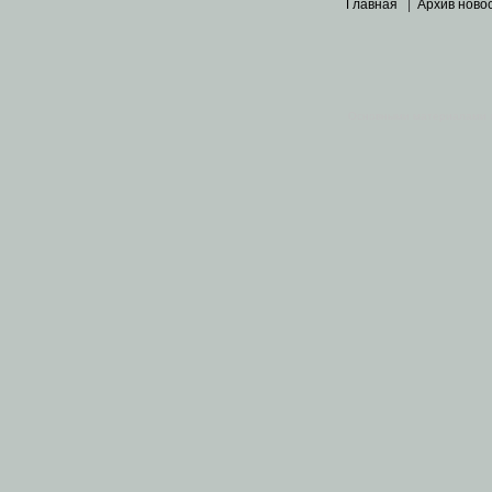
Главная
|
Архив ново
Основными материалами 