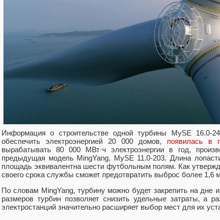
Информация о строительстве одной турбины MySE 16.0-24
обеспечить электроэнергией 20 000 домов,
появилась в 
вырабатывать 80 000 МВт·ч электроэнергии в год, произ
предыдущая модель MingYang, MySE 11.0-203. Длина лопасти
площадь эквивалентна шести футбольным полям. Как утвержда
своего срока службы сможет предотвратить выброс более 1,6 мл
По словам MingYang, турбину можно будет закрепить на дне и
размеров турбин позволяет снизить удельные затраты, а р
электростанций значительно расширяет выбор мест для их уст