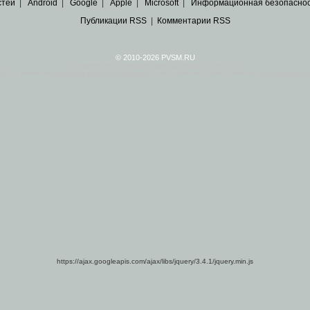
стей
|
Android
|
Google
|
Apple
|
Microsoft
|
Информационная безопасно
Публикации RSS
|
Комментарии RSS
© 2010-2026 PVSM.RU
Все права на материалы принадлежат их авторам.
сайта являются
архивные копии материалов
по ИТ тематике Рунета, взятые
из открытых и 
https://ajax.googleapis.com/ajax/libs/jquery/3.4.1/jquery.min.js