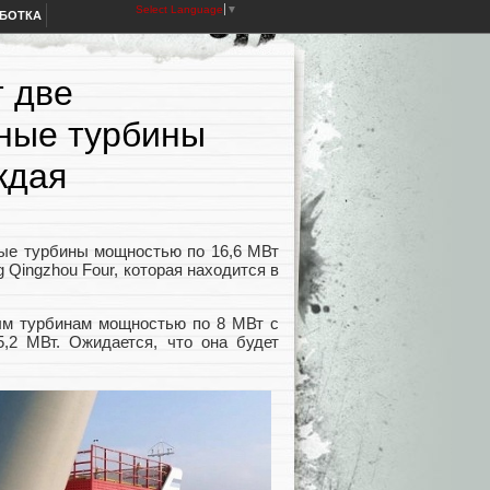
Select Language
▼
АБОТКА
т две
ные турбины
ждая
ные турбины мощностью по 16,6 МВт
 Qingzhou Four, которая находится в
ным турбинам мощностью по 8 МВт с
,2 МВт. Ожидается, что она будет