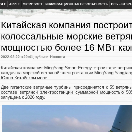
GLE
APPLE
MICROSOFT
ИНФОРМАЦИОННАЯ БЕЗОПАСНОСТЬ
ВЕБ – РАЗР
Китайская компания построи
колоссальные морские ветря
мощностью более 16 МВт ка
2022-02-22
в 20:41
, рубрики:
Новости
Китайская компания MingYang Smart Energy строит две ветря
каждая на морской ветряной электростанции MingYang Yangjiang
Южно-Китайском море.
Две гигантские ветряные турбины присоединятся к 59 ветря
составе ветряной электростанции суммарной мощностью 505
запущена к 2026 году.