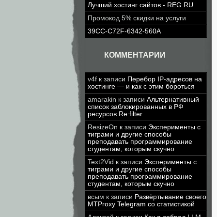
Лучший хостинг сайтов - REG.RU
Промокод 5% скидки на услуги
39CC-C72F-6342-560A
КОММЕНТАРИИ
v4f
к записи
Перебор IP-адресов на
хостинге — и как с этим бороться
amarakin
к записи
Альтернативный
список заблокированных в РФ
ресурсов Re:filter
ResizeOn
к записи
Эксперименты с
тиграми и другие способы
преподавать программирование
студентам, которым скучно
Text2Vid
к записи
Эксперименты с
тиграми и другие способы
преподавать программирование
студентам, которым скучно
всым
к записи
Развёртывание своего
MTProxy Telegram со статистикой