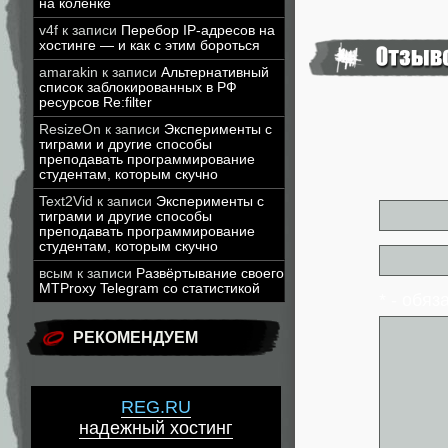
на коленке
v4f
к записи
Перебор IP-адресов на
хостинге — и как с этим бороться
amarakin
к записи
Альтернативный
список заблокированных в РФ
ресурсов Re:filter
ResizeOn
к записи
Эксперименты с
тиграми и другие способы
преподавать программирование
студентам, которым скучно
Text2Vid
к записи
Эксперименты с
тиграми и другие способы
преподавать программирование
студентам, которым скучно
всым
к записи
Развёртывание своего
MTProxy Telegram со статистикой
* - обя
РЕКОМЕНДУЕМ
REG.RU
надежный хостинг