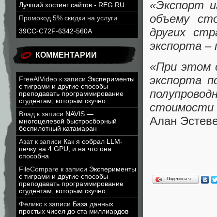
«Экспорт и
Лучший хостинг сайтов - REG.RU
объему ст
Промокод 5% скидки на услуги
других стр
39CC-C72F-6342-560A
экспорта
–
КОММЕНТАРИИ
«При этом 
экспорта п
FreeAIVideo
к записи
Эксперименты
с тиграми и другие способы
полупровод
преподавать программирование
студентам, которым скучно
стоимости 
Влад
к записи
NAVIS —
Алан Эстеве
многоцелевой быстросборный
беспилотный катамаран
Азат
к записи
Как я собрал LLM-
печку на 4 GPU, и на что она
способна
FileCompare
к записи
Эксперименты
с тиграми и другие способы
Поделиться…
преподавать программирование
студентам, которым скучно
Феликс
к записи
База данных
простых чисел до ста миллиардов