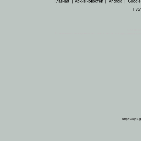
Главная
|
Архив новостей
|
Android
|
Google
Пуб
Все пра
Основными материалами сайта являются
архивные ко
https://ajax.