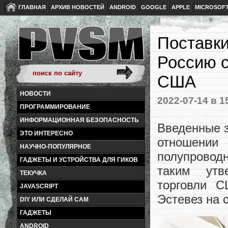
ГЛАВНАЯ
АРХИВ НОВОСТЕЙ
ANDROID
GOOGLE
APPLE
MICROSOF
Поставки
Россию с
США
НОВОСТИ
2022-07-14
в 1
ПРОГРАММИРОВАНИЕ
ИНФОРМАЦИОННАЯ БЕЗОПАСНОСТЬ
Введенные з
ЭТО ИНТЕРЕСНО
отношении
НАУЧНО-ПОПУЛЯРНОЕ
полупроводн
ГАДЖЕТЫ И УСТРОЙСТВА ДЛЯ ГИКОВ
таким утв
ТЕКУЧКА
торговли 
JAVASCRIPT
Эстевез на 
DIY ИЛИ СДЕЛАЙ САМ
ГАДЖЕТЫ
ANDROID