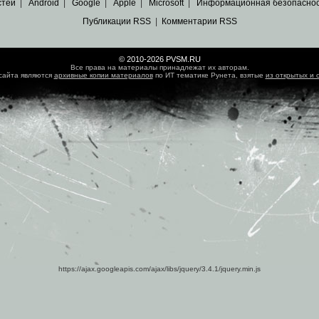
стей
|
Android
|
Google
|
Apple
|
Microsoft
|
Информационная безопасно
Публикации RSS
|
Комментарии RSS
© 2010-2026 PVSM.RU
Все права на материалы принадлежат их авторам.
сайта являются
архивные копии материалов
по ИТ тематике Рунета, взятые
из открытых и 
https://ajax.googleapis.com/ajax/libs/jquery/3.4.1/jquery.min.js