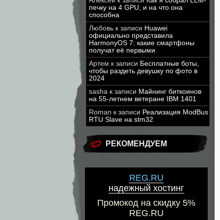
Алексей
к записи
Как я собрал LLM-
печку на 4 GPU, и на что она
способна
Любовь
к записи
Huawei
официально представила
HarmonyOS 7: какие смартфоны
получат её первыми
Артем
к записи
Бесплатные боты,
чтобы раздеть девушку по фото в
2024
sasha
к записи
Майнинг биткоинов
на 55-летнем ветеране IBM 1401
Roman
к записи
Реализация ModBus
RTU Slave на stm32
РЕКОМЕНДУЕМ
REG.RU
надежный хостинг
Промокод на скидку 5%
REG.RU