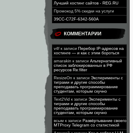
Лучший хостинг сайтов - REG.RU
Промокод 5% скидки на услуги
39CC-C72F-6342-560A
КОММЕНТАРИИ
v4f
к записи
Перебор IP-адресов на
хостинге — и как с этим бороться
amarakin
к записи
Альтернативный
список заблокированных в РФ
ресурсов Re:filter
ResizeOn
к записи
Эксперименты с
тиграми и другие способы
преподавать программирование
студентам, которым скучно
Text2Vid
к записи
Эксперименты с
тиграми и другие способы
преподавать программирование
студентам, которым скучно
всым
к записи
Развёртывание своего
MTProxy Telegram со статистикой