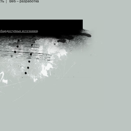
сть
|
Веб – разработка
общедоступных источников
.