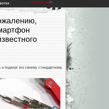
Select Language
▼
АБОТКА
сожалению,
Смартфон
известного
a и подверг его своему стандартному