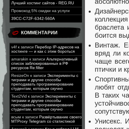
абсолютно
Лучший хостинг сайтов - REG.RU
Дизайнер
Промокод 5% скидки на услуги
коллекци
39CC-C72F-6342-560A
браслета 
КОММЕНТАРИИ
боится вы
Винтаж. Е
v4f
к записи
Перебор IP-адресов на
хостинге — и как с этим бороться
вряд ли к
amarakin
к записи
Альтернативный
чаще всег
список заблокированных в РФ
птички и 
ресурсов Re:filter
ResizeOn
к записи
Эксперименты с
Спортивны
тиграми и другие способы
преподавать программирование
любят отд
студентам, которым скучно
В таких ч
Text2Vid
к записи
Эксперименты с
тиграми и другие способы
устойчи
преподавать программирование
студентам, которым скучно
сопутству
всым
к записи
Развёртывание своего
Унисекс. 
MTProxy Telegram со статистикой