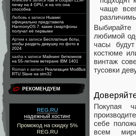
подходят 
Алексей
к записи
Как я собрал LLM-
печку на 4 GPU, и на что она
чаще все
способна
различимы
Любовь
к записи
Huawei
официально представила
Выбирайте 
HarmonyOS 7: какие смартфоны
получат её первыми
любимой од
Артем
к записи
Бесплатные боты,
часы будут
чтобы раздеть девушку по фото в
2024
костюме ил
sasha
к записи
Майнинг биткоинов
винтаж сов
на 55-летнем ветеране IBM 1401
тусовки дев
Roman
к записи
Реализация ModBus
RTU Slave на stm32
РЕКОМЕНДУЕМ
Доверяйт
Покупая ч
REG.RU
производите
надежный хостинг
себе полож
Промокод на скидку 5%
всем мире
REG.RU