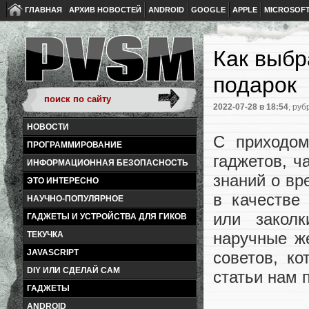
ГЛАВНАЯ
АРХИВ НОВОСТЕЙ
ANDROID
GOOGLE
APPLE
MICROSOF
Как выбр
подарок
2022-07-28
в 18:54
, руб
НОВОСТИ
С приходом
ПРОГРАММИРОВАНИЕ
гаджетов, 
ИНФОРМАЦИОННАЯ БЕЗОПАСНОСТЬ
знаний о вр
ЭТО ИНТЕРЕСНО
в качестве
НАУЧНО-ПОПУЛЯРНОЕ
или заколк
ГАДЖЕТЫ И УСТРОЙСТВА ДЛЯ ГИКОВ
наручные ж
ТЕКУЧКА
JAVASCRIPT
советов, к
DIY ИЛИ СДЕЛАЙ САМ
статьи нам 
ГАДЖЕТЫ
ANDROID