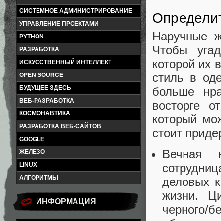
СИСТЕМНОЕ АДМИНИСТРИРОВАНИЕ
Определит
УПРАВЛЕНИЕ ПРОЕКТАМИ
Наручные ж
PYTHON
Чтобы уга
РАЗРАБОТКА
которой их 
ИСКУССТВЕННЫЙ ИНТЕЛЛЕКТ
стиль в од
OPEN SOURCE
БУДУЩЕЕ ЗДЕСЬ
больше нра
ВЕБ-РАЗРАБОТКА
восторге о
КОСМОНАВТИКА
который мо
РАЗРАБОТКА ВЕБ-САЙТОВ
стоит приде
GOOGLE
Вечная 
ЖЕЛЕЗО
LINUX
сотрудниц
АЛГОРИТМЫ
деловых к
жизни. Ц
ИНФОРМАЦИЯ
черного/