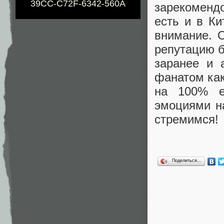
39CC-C72F-6342-560A
зарекоменд
есть и в К
внимание. 
репутацию б
заранее и 
фанатом как
на 100% е
эмоциями на
стремимся!
Поделиться…