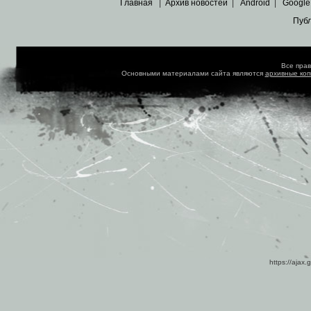
Главная
|
Архив новостей
|
Android
|
Google
Пуб
Все пра
Основными материалами сайта являются
архивные ко
https://ajax.