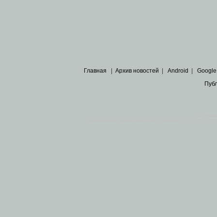
Главная
|
Архив новостей
|
Android
|
Google
Пуб
Все пра
Основными материалами сайта являются
архивные ко