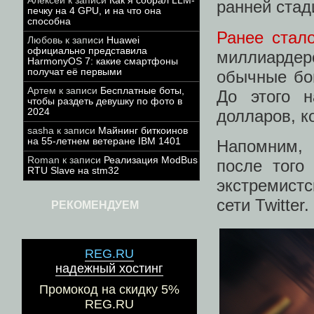
Алексей
к записи
Как я собрал LLM-
ранней стад
печку на 4 GPU, и на что она
способна
Ранее стало
Любовь
к записи
Huawei
официально представила
миллиарде
HarmonyOS 7: какие смартфоны
получат её первыми
обычные бо
Артем
к записи
Бесплатные боты,
До этого 
чтобы раздеть девушку по фото в
долларов, к
2024
sasha
к записи
Майнинг биткоинов
на 55-летнем ветеране IBM 1401
Напомним,
Roman
к записи
Реализация ModBus
после того
RTU Slave на stm32
экстремистс
сети Twitter.
РЕКОМЕНДУЕМ
REG.RU
надежный хостинг
Промокод на скидку 5%
REG.RU