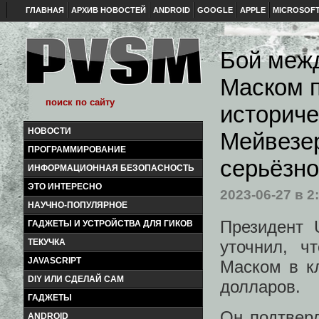
ГЛАВНАЯ
АРХИВ НОВОСТЕЙ
ANDROID
GOOGLE
APPLE
MICROSOF
Бой меж
Маском п
историче
НОВОСТИ
Мейвезер
ПРОГРАММИРОВАНИЕ
серьёзно
ИНФОРМАЦИОННАЯ БЕЗОПАСНОСТЬ
ЭТО ИНТЕРЕСНО
2023-06-27
в 2
НАУЧНО-ПОПУЛЯРНОЕ
Президент U
ГАДЖЕТЫ И УСТРОЙСТВА ДЛЯ ГИКОВ
уточнил, 
ТЕКУЧКА
JAVASCRIPT
Маском в к
DIY ИЛИ СДЕЛАЙ САМ
долларов.
ГАДЖЕТЫ
Он подтверд
ANDROID