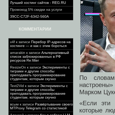
Лучший хостинг сайтов - REG.RU
Промокод 5% скидки на услуги
39CC-C72F-6342-560A
КОММЕНТАРИИ
v4f
к записи
Перебор IP-адресов на
хостинге — и как с этим бороться
amarakin
к записи
Альтернативный
список заблокированных в РФ
ресурсов Re:filter
ResizeOn
к записи
Эксперименты с
тиграми и другие способы
преподавать программирование
По словам
студентам, которым скучно
настроены» 
Text2Vid
к записи
Эксперименты с
тиграми и другие способы
Марком Цуке
преподавать программирование
студентам, которым скучно
«Если эти 
всым
к записи
Развёртывание своего
MTProxy Telegram со статистикой
которые лю