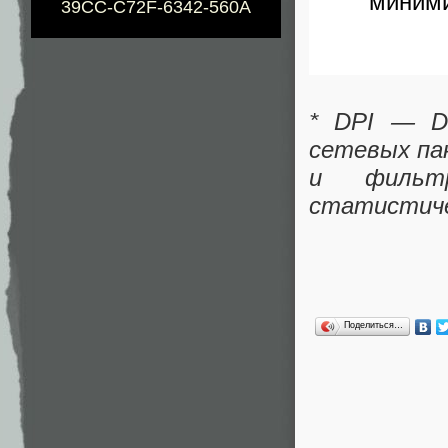
миними
39CC-C72F-6342-560A
* DPI — De
сетевых па
и фильт
статистиче
Поделиться…