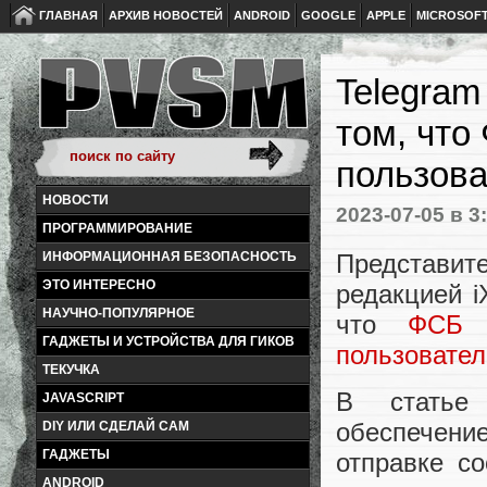
ГЛАВНАЯ
АРХИВ НОВОСТЕЙ
ANDROID
GOOGLE
APPLE
MICROSOF
Telegra
том, что
пользов
НОВОСТИ
2023-07-05
в 3
ПРОГРАММИРОВАНИЕ
Представит
ИНФОРМАЦИОННАЯ БЕЗОПАСНОСТЬ
ЭТО ИНТЕРЕСНО
редакцией i
НАУЧНО-ПОПУЛЯРНОЕ
что
ФСБ 
ГАДЖЕТЫ И УСТРОЙСТВА ДЛЯ ГИКОВ
пользовател
ТЕКУЧКА
В статье 
JAVASCRIPT
обеспечени
DIY ИЛИ СДЕЛАЙ САМ
ГАДЖЕТЫ
отправке с
ANDROID