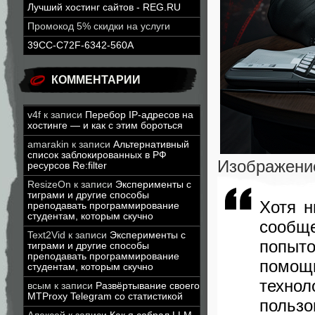
Лучший хостинг сайтов - REG.RU
Промокод 5% скидки на услуги
39CC-C72F-6342-560A
КОММЕНТАРИИ
v4f
к записи
Перебор IP-адресов на
хостинге — и как с этим бороться
amarakin
к записи
Альтернативный
список заблокированных в РФ
Изображение
ресурсов Re:filter
ResizeOn
к записи
Эксперименты с
тиграми и другие способы
Хотя н
преподавать программирование
студентам, которым скучно
сообщ
Text2Vid
к записи
Эксперименты с
попыт
тиграми и другие способы
преподавать программирование
помощ
студентам, которым скучно
техн
всым
к записи
Развёртывание своего
MTProxy Telegram со статистикой
польз