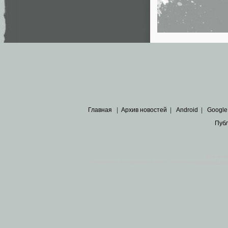
Главная
|
Архив новостей
|
Android
|
Google
Пуб
Все пра
Основными материалами сайта являются
архивные ко