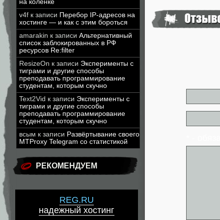
на коленке
v4f
к записи
Перебор IP-адресов на
хостинге — и как с этим бороться
amarakin
к записи
Альтернативный
список заблокированных в РФ
ресурсов Re:filter
ResizeOn
к записи
Эксперименты с
тиграми и другие способы
преподавать программирование
студентам, которым скучно
Text2Vid
к записи
Эксперименты с
тиграми и другие способы
преподавать программирование
студентам, которым скучно
всым
к записи
Развёртывание своего
* - обя
MTProxy Telegram со статистикой
РЕКОМЕНДУЕМ
REG.RU
надежный хостинг