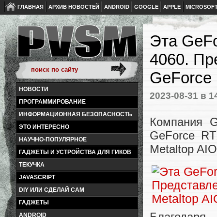
ГЛАВНАЯ
АРХИВ НОВОСТЕЙ
ANDROID
GOOGLE
APPLE
MICROSOF
Эта GeF
4060. Пр
GeForce 
НОВОСТИ
2023-08-31
в 1
ПРОГРАММИРОВАНИЕ
ИНФОРМАЦИОННАЯ БЕЗОПАСНОСТЬ
Компания G
ЭТО ИНТЕРЕСНО
GeForce RT
НАУЧНО-ПОПУЛЯРНОЕ
Metaltop AI
ГАДЖЕТЫ И УСТРОЙСТВА ДЛЯ ГИКОВ
ТЕКУЧКА
JAVASCRIPT
DIY ИЛИ СДЕЛАЙ САМ
ГАДЖЕТЫ
Благодаря
ANDROID