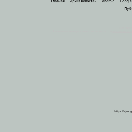
Главная
|
Архив новостей
|
Android
|
Google
Пуб
Все пра
Основными материалами сайта являются
архивные ко
https://ajax.