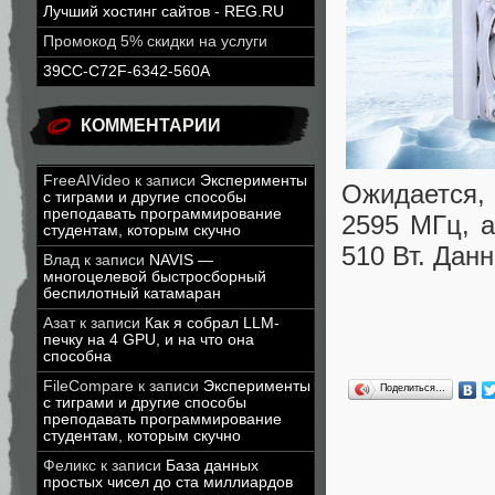
Лучший хостинг сайтов - REG.RU
Промокод 5% скидки на услуги
39CC-C72F-6342-560A
КОММЕНТАРИИ
FreeAIVideo
к записи
Эксперименты
Ожидается,
с тиграми и другие способы
преподавать программирование
2595 МГц, а
студентам, которым скучно
510 Вт. Дан
Влад
к записи
NAVIS —
многоцелевой быстросборный
беспилотный катамаран
Азат
к записи
Как я собрал LLM-
печку на 4 GPU, и на что она
способна
FileCompare
к записи
Эксперименты
Поделиться…
с тиграми и другие способы
преподавать программирование
студентам, которым скучно
Феликс
к записи
База данных
простых чисел до ста миллиардов