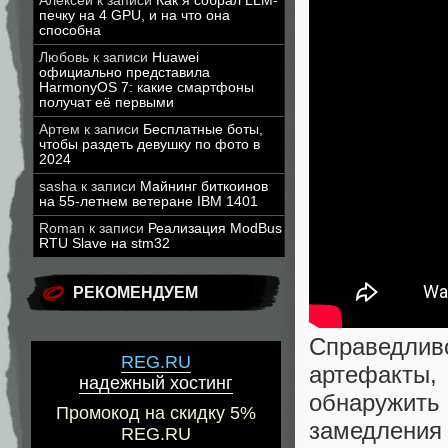
Алексей
к записи
Как я собрал LLM-
печку на 4 GPU, и на что она
способна
Любовь
к записи
Huawei
официально представила
HarmonyOS 7: какие смартфоны
получат её первыми
Артем
к записи
Бесплатные боты,
чтобы раздеть девушку по фото в
2024
sasha
к записи
Майнинг биткоинов
на 55-летнем ветеране IBM 1401
Roman
к записи
Реализация ModBus
RTU Slave на stm32
РЕКОМЕНДУЕМ
Справедлив
REG.RU
артефакты,
надежный хостинг
обнаружит
Промокод на скидку 5%
замедления 
REG.RU