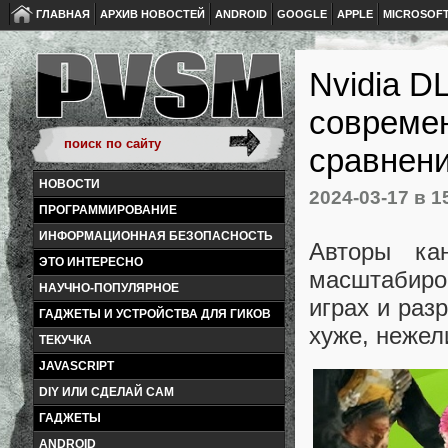
ГЛАВНАЯ
АРХИВ НОВОСТЕЙ
ANDROID
GOOGLE
APPLE
MICROSOF
Nvidia D
современ
сравнени
НОВОСТИ
2024-03-17
в 1
ПРОГРАММИРОВАНИЕ
ИНФОРМАЦИОННАЯ БЕЗОПАСНОСТЬ
Авторы ка
ЭТО ИНТЕРЕСНО
масштабиро
НАУЧНО-ПОПУЛЯРНОЕ
играх и раз
ГАДЖЕТЫ И УСТРОЙСТВА ДЛЯ ГИКОВ
хуже, нежел
ТЕКУЧКА
JAVASCRIPT
DIY ИЛИ СДЕЛАЙ САМ
ГАДЖЕТЫ
ANDROID