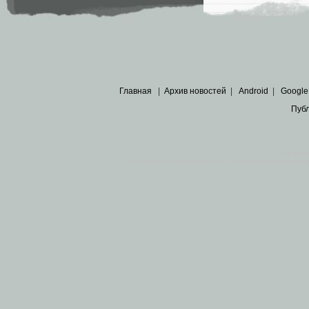
Главная
|
Архив новостей
|
Android
|
Google
Пуб
Все пра
Основными материалами сайта являются
архивные ко