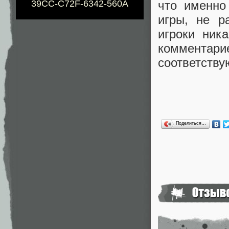
что именно
39CC-C72F-6342-560A
игры, не р
игроки ник
комментар
соответств
Поделиться…