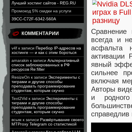
Лучший хостинг сайтов - REG.RU
Промокод 5% скидки на услуги
39CC-C72F-6342-560A
Сравнение
КОММЕНТАРИИ
всегда и н
асфальта 
v4f
к записи
Перебор IP-адресов на
хостинге — и как с этим бороться
активации 
amarakin
к записи
Альтернативный
явный эффе
список заблокированных в РФ
ресурсов Re:filter
сильнее пр
ResizeOn
к записи
Эксперименты с
включая мер
тиграми и другие способы
преподавать программирование
Авторы виде
студентам, которым скучно
и родного
Text2Vid
к записи
Эксперименты с
тиграми и другие способы
большинств
преподавать программирование
студентам, которым скучно
справедлив 
всым
к записи
Развёртывание своего
MTProxy Telegram со статистикой