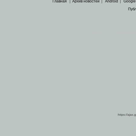
Главная
|
Архив новостей
|
Android
|
Google
Пуб
Все пра
Основными материалами сайта являются
архивные ко
https://ajax.