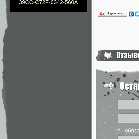
39CC-C72F-6342-560A
Поделиться…
* - обя