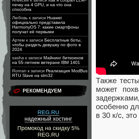
Алексей
к записи
Как я собрал LLM-
печку на 4 GPU, и на что она
способна
Любовь
к записи
Huawei
официально представила
HarmonyOS 7: какие смартфоны
получат её первыми
Артем
к записи
Бесплатные боты,
чтобы раздеть девушку по фото в
2024
sasha
к записи
Майнинг биткоинов
на 55-летнем ветеране IBM 1401
Roman
к записи
Реализация ModBus
RTU Slave на stm32
Также тесты
может похв
РЕКОМЕНДУЕМ
задержками,
особенно дл
REG.RU
в 30 к/с, э
надежный хостинг
Промокод на скидку 5%
REG.RU