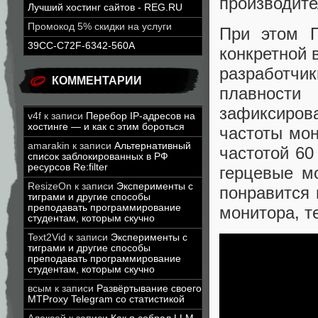
производите
Лучший хостинг сайтов - REG.RU
Промокод 5% скидки на услуги
При этом П
39CC-C72F-6342-560A
конкретной 
разработч
КОММЕНТАРИИ
плавност
зафиксиров
v4f
к записи
Перебор IP-адресов на
хостинге — и как с этим бороться
частоты мон
amarakin
к записи
Альтернативный
частотой 60
список заблокированных в РФ
ресурсов Re:filter
герцевые м
ResizeOn
к записи
Эксперименты с
понравится 
тиграми и другие способы
преподавать программирование
монитора, 
студентам, которым скучно
Text2Vid
к записи
Эксперименты с
тиграми и другие способы
преподавать программирование
студентам, которым скучно
всым
к записи
Развёртывание своего
MTProxy Telegram со статистикой