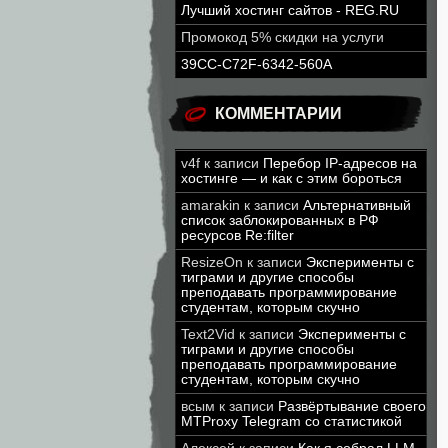
Лучший хостинг сайтов - REG.RU
Промокод 5% скидки на услуги
39CC-C72F-6342-560A
КОММЕНТАРИИ
v4f
к записи
Перебор IP-адресов на
хостинге — и как с этим бороться
amarakin
к записи
Альтернативный
список заблокированных в РФ
ресурсов Re:filter
ResizeOn
к записи
Эксперименты с
тиграми и другие способы
преподавать программирование
студентам, которым скучно
Text2Vid
к записи
Эксперименты с
тиграми и другие способы
преподавать программирование
студентам, которым скучно
всым
к записи
Развёртывание своего
MTProxy Telegram со статистикой