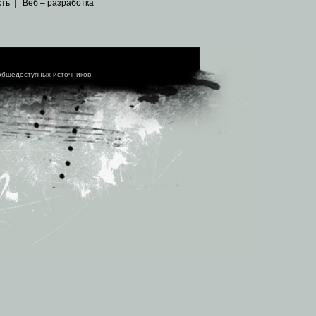
сть
|
Веб – разработка
общедоступных источников
.