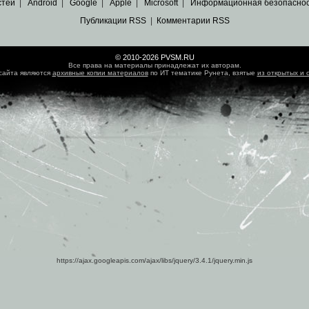
стей
|
Android
|
Google
|
Apple
|
Microsoft
|
Информационная безопасно
Публикации RSS
|
Комментарии RSS
© 2010-2026 PVSM.RU
Все права на материалы принадлежат их авторам.
сайта являются
архивные копии материалов
по ИТ тематике Рунета, взятые
из открытых и 
https://ajax.googleapis.com/ajax/libs/jquery/3.4.1/jquery.min.js