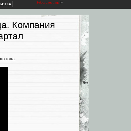
Select Language
▼
АБОТКА
да. Компания
артал
ого года.