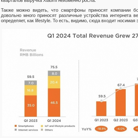
кварталов выручка Xiaomi неизменно росла.
Также можно видеть, что смартфоны приносят компании б
довольно много приносят различные устройства интернета в
определяет, как lifestyle. То есть, видимо, сюда входит носима