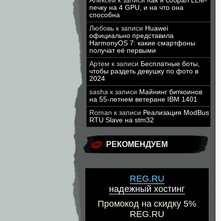
Алексей
к записи
Как я собрал LLM-
печку на 4 GPU, и на что она
способна
Любовь
к записи
Huawei
официально представила
HarmonyOS 7: какие смартфоны
получат её первыми
Артем
к записи
Бесплатные боты,
чтобы раздеть девушку по фото в
2024
sasha
к записи
Майнинг биткоинов
на 55-летнем ветеране IBM 1401
Roman
к записи
Реализация ModBus
RTU Slave на stm32
РЕКОМЕНДУЕМ
REG.RU
надежный хостинг
Промокод на скидку 5%
REG.RU