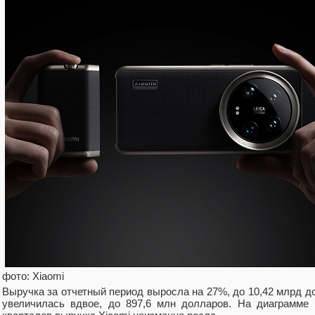
фото: Xiaomi
Выручка за отчетный период выросла на 27%, до 10,42 млрд д
увеличилась вдвое, до 897,6 млн долларов. На диаграмме 