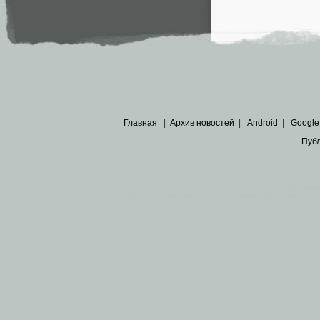
Главная
|
Архив новостей
|
Android
|
Google
Пуб
Все пра
Основными материалами сайта являются
архивные ко