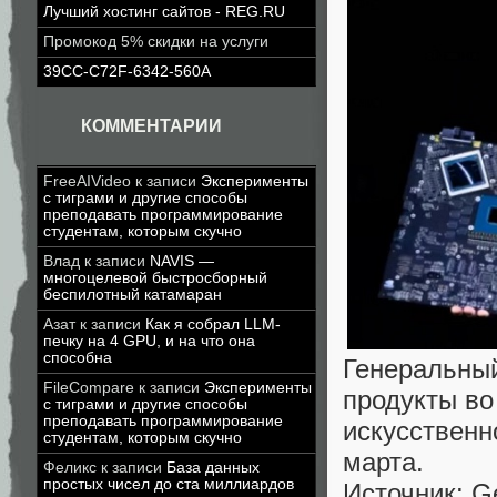
Лучший хостинг сайтов - REG.RU
Промокод 5% скидки на услуги
39CC-C72F-6342-560A
КОММЕНТАРИИ
FreeAIVideo
к записи
Эксперименты
с тиграми и другие способы
преподавать программирование
студентам, которым скучно
Влад
к записи
NAVIS —
многоцелевой быстросборный
беспилотный катамаран
Азат
к записи
Как я собрал LLM-
печку на 4 GPU, и на что она
способна
Генеральный
FileCompare
к записи
Эксперименты
продукты во
с тиграми и другие способы
преподавать программирование
искусственн
студентам, которым скучно
марта.
Феликс
к записи
База данных
простых чисел до ста миллиардов
Источник: G