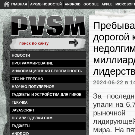
ГЛАВНАЯ
АРХИВ НОВОСТЕЙ
ANDROID
GOOGLE
APPLE
MICROSOF
Пребыван
дорогой 
недолгим
НОВОСТИ
миллиард
ПРОГРАММИРОВАНИЕ
лидерств
ИНФОРМАЦИОННАЯ БЕЗОПАСНОСТЬ
ЭТО ИНТЕРЕСНО
2024-06-22
в 1
НАУЧНО-ПОПУЛЯРНОЕ
За последн
ГАДЖЕТЫ И УСТРОЙСТВА ДЛЯ ГИКОВ
упали на 6,
ТЕКУЧКА
JAVASCRIPT
рыночной
DIY ИЛИ СДЕЛАЙ САМ
лидирующей
ГАДЖЕТЫ
мира. На пя
ANDROID