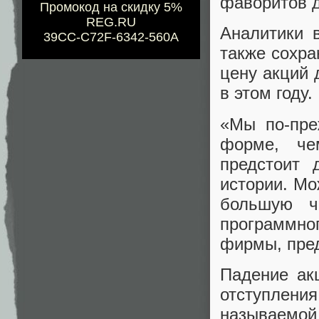
фаворитов д
Промокод на скидку 5%
REG.RU
Аналитики 
39CC-C72F-6342-560A
также сохра
цену акций 
в этом году.
«Мы по-пре
форме, че
предстоит 
истории. Мо
большую ча
программног
фирмы, пред
Падение ак
отступления
называемой