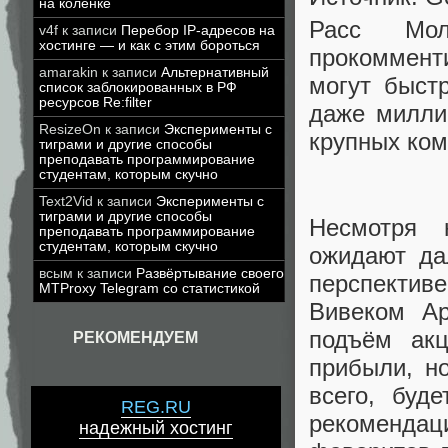
на коленке
Расс Мол
v4f
к записи
Перебор IP-адресов на
хостинге — и как с этим бороться
прокоммент
amarakin
к записи
Альтернативный
могут быст
список заблокированных в РФ
ресурсов Re:filter
даже милли
ResizeOn
к записи
Эксперименты с
крупных ком
тиграми и другие способы
преподавать программирование
студентам, которым скучно
Text2Vid
к записи
Эксперименты с
тиграми и другие способы
Несмотря 
преподавать программирование
студентам, которым скучно
ожидают да
всым
к записи
Развёртывание своего
перспектив
MTProxy Telegram со статистикой
Вивеком Ар
подъём акц
РЕКОМЕНДУЕМ
прибыли, н
всего, буд
REG.RU
рекомендац
надежный хостинг